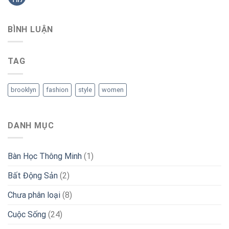
Th7
BÌNH LUẬN
TAG
brooklyn
fashion
style
women
DANH MỤC
Bàn Học Thông Minh
(1)
Bất Động Sản
(2)
Chưa phân loại
(8)
Cuộc Sống
(24)