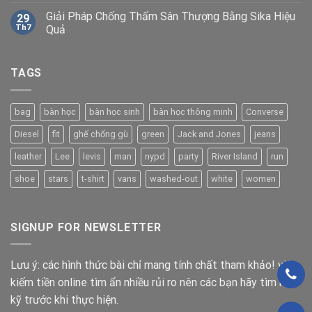
Giải Pháp Chống Thấm Sân Thượng Bằng Sika Hiệu
29
Th7
Quả
TAGS
bag
bàn học
bàn học sinh
bàn học thông minh
Converse
Diesel
fit
ghế chống gù
green
Jack and Jones
jeans
leather
Lee
levis
man
nypd
party
River Island
run
shoe
stars
t-shirt
vans
washed-out
white
women
SIGNUP FOR NEWSLETTER
Lưu ý: các hình thức bài chỉ mang tính chất tham khảo! việc
kiếm tiền online tìm ẩn nhiều rủi ro nên các bạn hãy tìm hiểu
kỹ trước khi thực hiện.