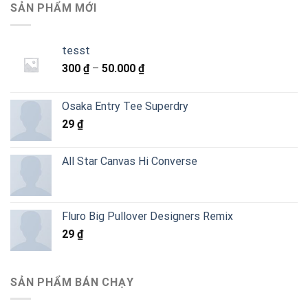
SẢN PHẨM MỚI
tesst
Khoảng
300
₫
–
50.000
₫
giá:
từ
Osaka Entry Tee Superdry
300 ₫
29
₫
đến
50.000 ₫
All Star Canvas Hi Converse
Fluro Big Pullover Designers Remix
29
₫
SẢN PHẨM BÁN CHẠY