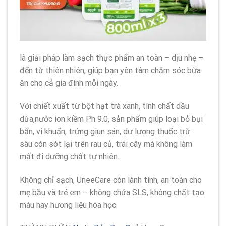
là giải pháp làm sạch thực phẩm an toàn – dịu nhẹ –
đến từ thiên nhiên, giúp bạn yên tâm chăm sóc bữa
ăn cho cả gia đình mỗi ngày.
Với chiết xuất từ bột hạt trà xanh, tính chất dầu
dừa,nước ion kiềm Ph 9.0, sản phẩm giúp loại bỏ bụi
bẩn, vi khuẩn, trứng giun sán, dư lượng thuốc trừ
sâu còn sót lại trên rau củ, trái cây mà không làm
mất đi dưỡng chất tự nhiên.
Không chỉ sạch, UneeCare còn lành tính, an toàn cho
mẹ bầu và trẻ em – không chứa SLS, không chất tạo
màu hay hương liệu hóa học.