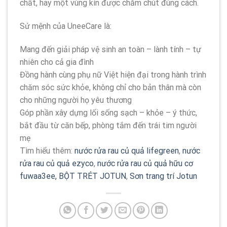
chất, hay một vùng kín được chăm chút đúng cách.
Sứ mệnh của UneeCare là:
Mang đến giải pháp vệ sinh an toàn – lành tính – tự
nhiên cho cả gia đình
Đồng hành cùng phụ nữ Việt hiện đại trong hành trình
chăm sóc sức khỏe, không chỉ cho bản thân mà còn
cho những người họ yêu thương
Góp phần xây dựng lối sống sạch – khỏe – ý thức,
bắt đầu từ căn bếp, phòng tắm đến trái tim người
mẹ
Tìm hiểu thêm:
nước rửa rau củ quả lifegreen
,
nước
rửa rau củ quả ezyco
,
nước rửa rau củ quả hữu cơ
fuwaa3ee,
BỘT TRÉT JOTUN
,
Sơn trang trí Jotun