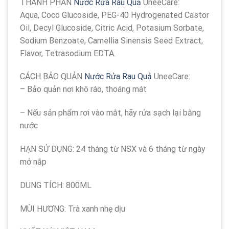
THÀNH PHẦN
Nước Rửa Rau Quả
UneeCare:
Aqua, Coco Glucoside, PEG-40 Hydrogenated Castor
Oil, Decyl Glucoside, Citric Acid, Potasium Sorbate,
Sodium Benzoate, Camellia Sinensis Seed Extract,
Flavor, Tetrasodium EDTA.
CÁCH BẢO QUẢN
Nước Rửa Rau Quả
UneeCare:
– Bảo quản nơi khô ráo, thoáng mát
– Nếu sản phẩm rơi vào mắt, hãy rửa sạch lại bằng
nước
HẠN SỬ DỤNG: 24 tháng từ NSX và 6 tháng từ ngày
mở nắp
DUNG TÍCH: 800ML
MÙI HƯƠNG: Trà xanh nhẹ dịu