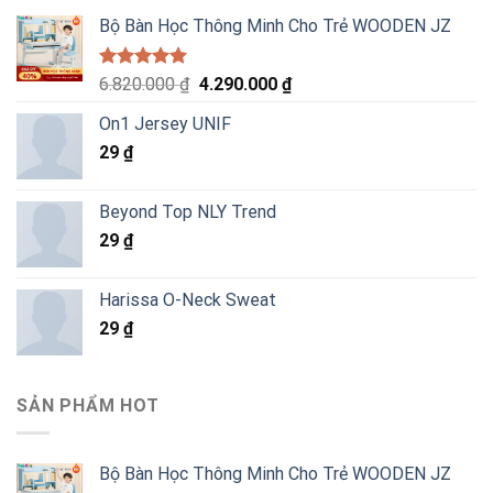
Bộ Bàn Học Thông Minh Cho Trẻ WOODEN JZ
Được xếp
Giá
Giá
6.820.000
₫
4.290.000
₫
hạng
5.00
gốc
hiện
5 sao
On1 Jersey UNIF
là:
tại
29
₫
6.820.000 ₫.
là:
4.290.000 ₫.
Beyond Top NLY Trend
29
₫
Harissa O-Neck Sweat
29
₫
SẢN PHẨM HOT
Bộ Bàn Học Thông Minh Cho Trẻ WOODEN JZ