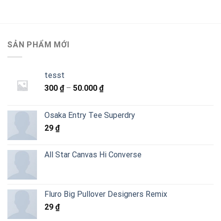
SẢN PHẨM MỚI
tesst
Khoảng
300
₫
–
50.000
₫
giá:
từ
Osaka Entry Tee Superdry
300 ₫
29
₫
đến
50.000 ₫
All Star Canvas Hi Converse
Fluro Big Pullover Designers Remix
29
₫