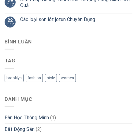
29
Th7
Quả
Các loại sơn lót jotun Chuyên Dụng
22
Th7
BÌNH LUẬN
TAG
brooklyn
fashion
style
women
DANH MỤC
Bàn Học Thông Minh
(1)
Bất Động Sản
(2)