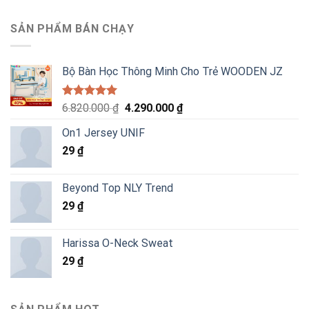
SẢN PHẨM BÁN CHẠY
Bộ Bàn Học Thông Minh Cho Trẻ WOODEN JZ
Được xếp
Giá
Giá
6.820.000
₫
4.290.000
₫
hạng
5.00
gốc
hiện
5 sao
On1 Jersey UNIF
là:
tại
29
₫
6.820.000 ₫.
là:
4.290.000 ₫.
Beyond Top NLY Trend
29
₫
Harissa O-Neck Sweat
29
₫