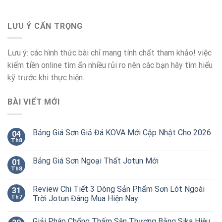
LƯU Ý CẨN TRỌNG
Lưu ý: các hình thức bài chỉ mang tính chất tham khảo! việc
kiếm tiền online tìm ẩn nhiều rủi ro nên các bạn hãy tìm hiểu
kỹ trước khi thực hiện.
BÀI VIẾT MỚI
Bảng Giá Sơn Giả Đá KOVA Mới Cập Nhật Cho 2026
04
Th8
Bảng Giá Sơn Ngoại Thất Jotun Mới
01
Th8
Review Chi Tiết 3 Dòng Sản Phẩm Sơn Lót Ngoài
31
Th7
Trời Jotun Đáng Mua Hiện Nay
Giải Pháp Chống Thấm Sân Thượng Bằng Sika Hiệu