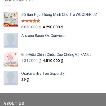
SẢN PHẨM HOT
Bộ Bàn Học Thông Minh Cho Trẻ WOODEN JZ
Được xếp
Giá
Giá
6.820.000
₫
4.290.000
₫
hạng
5.00
gốc
hiện
5 sao
Arizona Racer Ox Converse
là:
tại
6.820.000 ₫.
là:
4.290.000 ₫.
Ghế Điều Chỉnh Chiều Cao Chống Gù FAN05
Giá
Giá
7.317.000
₫
4.510.000
₫
gốc
hiện
là:
tại
Osaka Entry Tee Superdry
7.317.000 ₫.
là:
29
₫
4.510.000 ₫.
ABOUT US