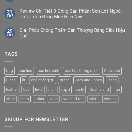
Review Chi Tiết 3 Dòng Sản Phẩm Sơn Lót Ngoài
31
Th7
Trời Jotun Đáng Mua Hiện Nay
Giải Pháp Chống Thấm Sân Thượng Bằng Sika Hiệu
29
Th7
Quả
TAGS
bag
bàn học
bàn học sinh
bàn học thông minh
Converse
Diesel
fit
ghế chống gù
green
Jack and Jones
jeans
leather
Lee
levis
man
nypd
party
River Island
run
shoe
stars
t-shirt
vans
washed-out
white
women
SIGNUP FOR NEWSLETTER