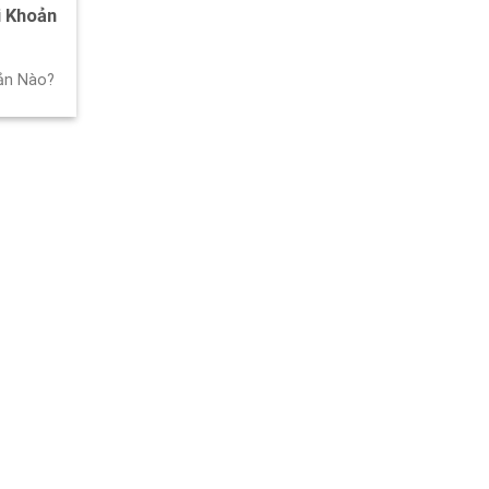
i Khoản
oản Nào?