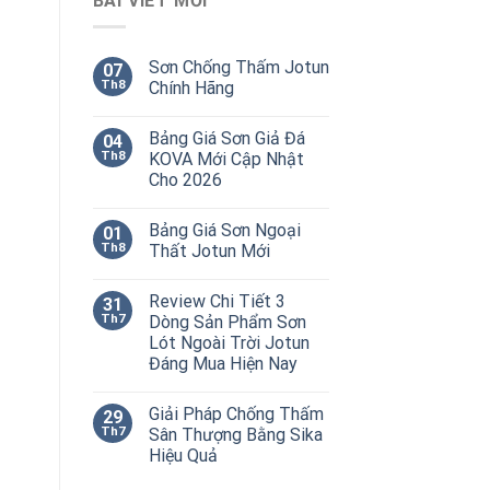
BÀI VIẾT MỚI
Sơn Chống Thấm Jotun
07
Th8
Chính Hãng
Bảng Giá Sơn Giả Đá
04
Th8
KOVA Mới Cập Nhật
Cho 2026
Bảng Giá Sơn Ngoại
01
Th8
Thất Jotun Mới
Review Chi Tiết 3
31
Th7
Dòng Sản Phẩm Sơn
Lót Ngoài Trời Jotun
Đáng Mua Hiện Nay
Giải Pháp Chống Thấm
29
Th7
Sân Thượng Bằng Sika
Hiệu Quả