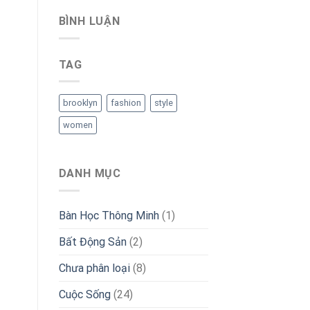
BÌNH LUẬN
TAG
brooklyn
fashion
style
women
DANH MỤC
Bàn Học Thông Minh
(1)
Bất Động Sản
(2)
Chưa phân loại
(8)
Cuộc Sống
(24)