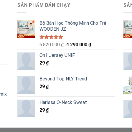
SẢN PHẨM BÁN CHẠY
SẢ
Bộ Bàn Học Thông Minh Cho Trẻ
WOODEN JZ
Được xếp
Giá
Giá
6.820.000
₫
4.290.000
₫
hạng
5.00
gốc
hiện
5 sao
On1 Jersey UNIF
là:
tại
29
₫
6.820.000 ₫.
là:
4.290.000 ₫.
Beyond Top NLY Trend
29
₫
emix
Harissa O-Neck Sweat
29
₫