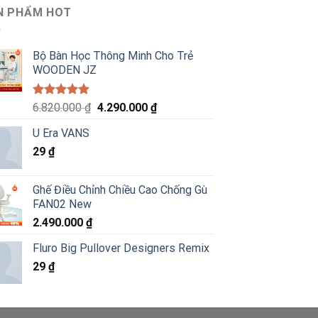
N PHẨM HOT
Bộ Bàn Học Thông Minh Cho Trẻ
WOODEN JZ
Được xếp
Giá
Giá
6.820.000
₫
4.290.000
₫
hạng
5.00
gốc
hiện
5 sao
U Era VANS
là:
tại
29
₫
6.820.000 ₫.
là:
4.290.000 ₫.
Ghế Điều Chỉnh Chiều Cao Chống Gù
FAN02 New
2.490.000
₫
Fluro Big Pullover Designers Remix
29
₫