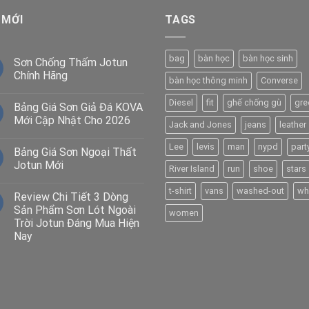
 MỚI
TAGS
bag
bàn học
bàn học sinh
Sơn Chống Thấm Jotun
Chính Hãng
bàn học thông minh
Converse
Diesel
fit
ghế chống gù
gre
Bảng Giá Sơn Giả Đá KOVA
Mới Cập Nhật Cho 2026
Jack and Jones
jeans
leather
Lee
levis
man
nypd
part
Bảng Giá Sơn Ngoại Thất
Jotun Mới
River Island
run
shoe
stars
t-shirt
vans
washed-out
wh
Review Chi Tiết 3 Dòng
Sản Phẩm Sơn Lót Ngoài
women
Trời Jotun Đáng Mua Hiện
Nay