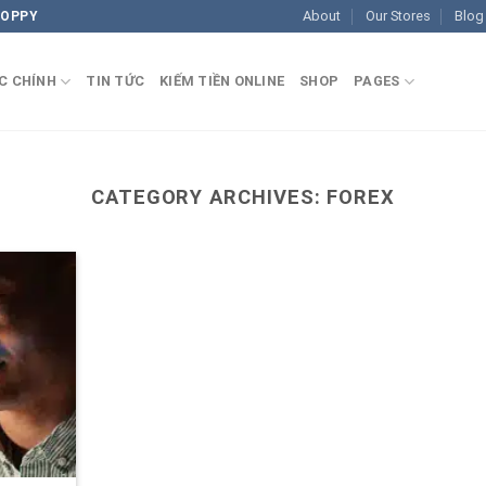
About
Our Stores
Blog
COPPY
C CHÍNH
TIN TỨC
KIẾM TIỀN ONLINE
SHOP
PAGES
CATEGORY ARCHIVES:
FOREX