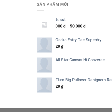
SẢN PHẨM MỚI
tesst
Khoảng
300
₫
–
50.000
₫
giá:
từ
Osaka Entry Tee Superdry
300 ₫
29
₫
đến
50.000 ₫
All Star Canvas Hi Converse
Fluro Big Pullover Designers R
29
₫