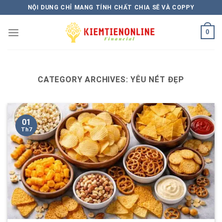
Skip
NỘI DUNG CHỈ MANG TÍNH CHẤT CHIA SẼ VÀ COPPY
to
content
0
CATEGORY ARCHIVES:
YÊU NÉT ĐẸP
01
Th7