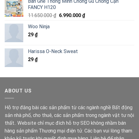
Bàn Ghế Thông Minh Chống Gù Chống Cận
là:
tại
FANCY H120
6.820.000 ₫.
là:
Giá
Giá
11.650.000
₫
6.990.000
₫
4.290.000 ₫.
gốc
hiện
Woo Ninja
là:
tại
29
₫
11.650.000 ₫.
là:
6.990.000 ₫.
Harissa O-Neck Sweat
29
₫
ABOUT US
Hỗ trợ đăng bài các sản phẩm từ các ngành nghề Bất động
sản nhà phố, cho thuê, các sản phẩm trong ngành vật tư nội
thất.. Website chỉ mục đích hỗ trợ SEO không nhầm bán
hàng sản phẩm Thương mại điện tử. Các bạn vui lòng tham
khảo kỹ trước khi quyết định mua hàng. Liên hệ để nhận