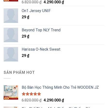
Được xếp
Giá
Giá
6.820.000
₫
4.290.000
₫
hạng
5.00
gốc
hiện
5 sao
On1 Jersey UNIF
là:
tại
29
₫
6.820.000 ₫.
là:
4.290.000 ₫.
Beyond Top NLY Trend
29
₫
Harissa O-Neck Sweat
29
₫
SẢN PHẨM HOT
Bộ Bàn Học Thông Minh Cho Trẻ WOODEN JZ
Được xếp
Giá
Giá
6.820.000
₫
4.290.000
₫
hạng
5.00
gốc
hiện
5 sao