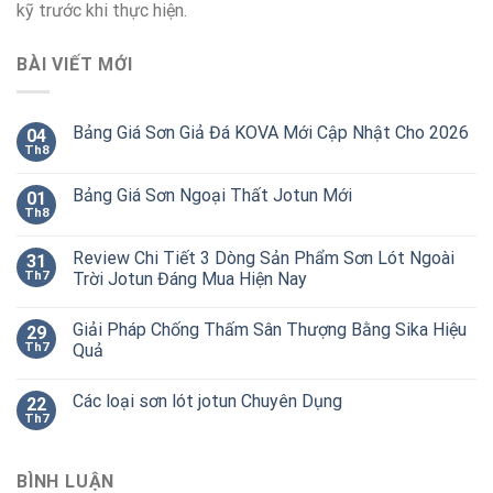
kỹ trước khi thực hiện.
BÀI VIẾT MỚI
Bảng Giá Sơn Giả Đá KOVA Mới Cập Nhật Cho 2026
04
Th8
Bảng Giá Sơn Ngoại Thất Jotun Mới
01
Th8
Review Chi Tiết 3 Dòng Sản Phẩm Sơn Lót Ngoài
31
Th7
Trời Jotun Đáng Mua Hiện Nay
Giải Pháp Chống Thấm Sân Thượng Bằng Sika Hiệu
29
Th7
Quả
Các loại sơn lót jotun Chuyên Dụng
22
Th7
BÌNH LUẬN