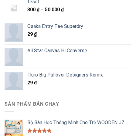
tesst
Khoảng
300
₫
–
50.000
₫
giá:
từ
Osaka Entry Tee Superdry
300 ₫
29
₫
đến
50.000 ₫
All Star Canvas Hi Converse
Fluro Big Pullover Designers Remix
29
₫
SẢN PHẨM BÁN CHẠY
Bộ Bàn Học Thông Minh Cho Trẻ WOODEN JZ