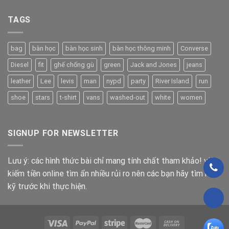
TAGS
bag
bàn học
bàn học sinh
bàn học thông minh
Converse
Diesel
fit
ghế chống gù
green
Jack and Jones
jeans
leather
Lee
levis
man
nypd
party
River Island
run
shoe
stars
t-shirt
vans
washed-out
white
women
SIGNUP FOR NEWSLETTER
Lưu ý: các hình thức bài chỉ mang tính chất tham khảo! việc
kiếm tiền online tìm ẩn nhiều rủi ro nên các bạn hãy tìm hiểu
kỹ trước khi thực hiện.