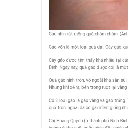
Gáo nhìn rất giống quả chôm chôm. (Ản
Gáo vốn là một loại quả dại. Cây gáo xu
Cây gáo được tìm thấy khá nhiều tại cá
Bình. Ngày nay, quả gáo được coi là mộ
Quả gáo hình tròn, vỏ ngoài khá sần sùi
Nhưng khi xẻ ra, bên trong ruột lại vàng
Có 2 loại gáo là gáo vàng và gáo trắng.
quả tròn, ngoài da có gai mềm giống n
Chị Hoàng Quyên (ở thành phố Ninh Bình)
hoang ở khe suối hoặc chân đồi, nhiều n