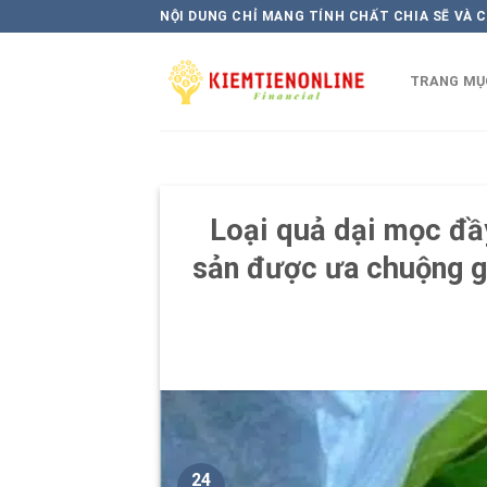
Skip
NỘI DUNG CHỈ MANG TÍNH CHẤT CHIA SẼ VÀ 
to
content
TRANG MỤ
Loại quả dại mọc đầy
sản được ưa chuộng g
24