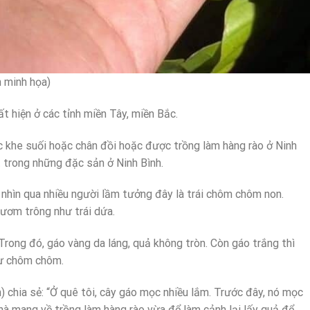
h minh họa)
ất hiện ở các tỉnh miền Tây, miền Bắc.
c khe suối hoặc chân đồi hoặc được trồng làm hàng rào ở Ninh
t trong những đặc sản ở Ninh Bình.
, nhìn qua nhiều người lầm tưởng đây là trái chôm chôm non.
 ươm trông như trái dứa.
 Trong đó, gáo vàng da láng, quả không tròn. Còn gáo trắng thì
hư chôm chôm.
 chia sẻ: “Ở quê tôi, cây gáo mọc nhiều lắm. Trước đây, nó mọc
hà mang về trồng làm hàng rào vừa để làm cảnh lại lấy quả để