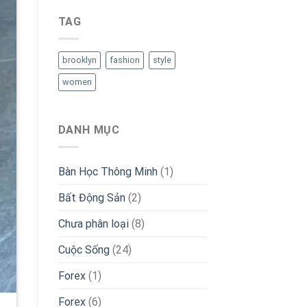
TAG
brooklyn
fashion
style
women
DANH MỤC
Bàn Học Thông Minh
(1)
Bất Động Sản
(2)
Chưa phân loại
(8)
Cuộc Sống
(24)
Forex
(1)
Forex
(6)