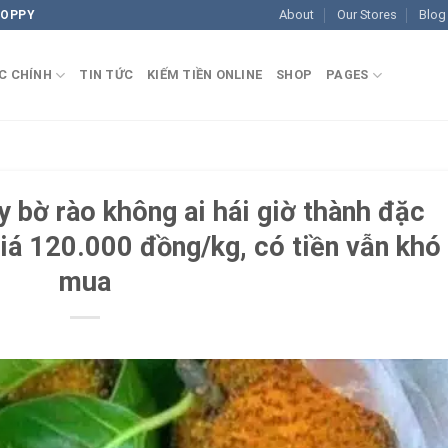
About
Our Stores
Blog
COPPY
C CHÍNH
TIN TỨC
KIẾM TIỀN ONLINE
SHOP
PAGES
 bờ rào không ai hái giờ thành đặc
iá 120.000 đồng/kg, có tiền vẫn khó
mua