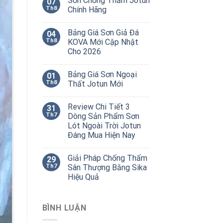
Sơn Chống Thấm Jotun
07
Th8
Chính Hãng
Bảng Giá Sơn Giả Đá
04
Th8
KOVA Mới Cập Nhật
Cho 2026
Bảng Giá Sơn Ngoại
01
Th8
Thất Jotun Mới
Review Chi Tiết 3
31
Th7
Dòng Sản Phẩm Sơn
Lót Ngoài Trời Jotun
Đáng Mua Hiện Nay
Giải Pháp Chống Thấm
29
Th7
Sân Thượng Bằng Sika
Hiệu Quả
BÌNH LUẬN