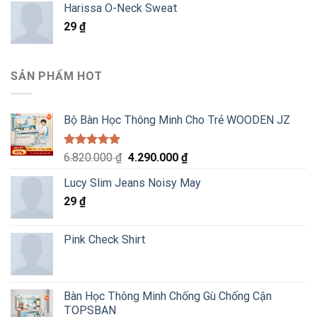
Harissa O-Neck Sweat
29
₫
SẢN PHẨM HOT
Bộ Bàn Học Thông Minh Cho Trẻ WOODEN JZ
Được xếp
Giá
Giá
6.820.000
₫
4.290.000
₫
hạng
5.00
gốc
hiện
5 sao
Lucy Slim Jeans Noisy May
là:
tại
29
₫
6.820.000 ₫.
là:
4.290.000 ₫.
Pink Check Shirt
Bàn Học Thông Minh Chống Gù Chống Cận
TOPSBAN