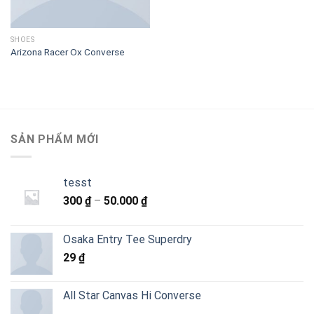
SHOES
Arizona Racer Ox Converse
SẢN PHẨM MỚI
tesst
Khoảng
300
₫
–
50.000
₫
giá:
từ
Osaka Entry Tee Superdry
300 ₫
29
₫
đến
50.000 ₫
All Star Canvas Hi Converse