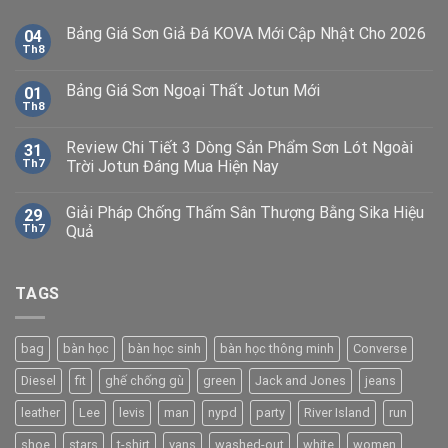
Bảng Giá Sơn Giả Đá KOVA Mới Cập Nhật Cho 2026
04
Th8
Bảng Giá Sơn Ngoại Thất Jotun Mới
01
Th8
Review Chi Tiết 3 Dòng Sản Phẩm Sơn Lót Ngoài
31
Th7
Trời Jotun Đáng Mua Hiện Nay
Giải Pháp Chống Thấm Sân Thượng Bằng Sika Hiệu
29
Th7
Quả
TAGS
bag
bàn học
bàn học sinh
bàn học thông minh
Converse
Diesel
fit
ghế chống gù
green
Jack and Jones
jeans
leather
Lee
levis
man
nypd
party
River Island
run
shoe
stars
t-shirt
vans
washed-out
white
women