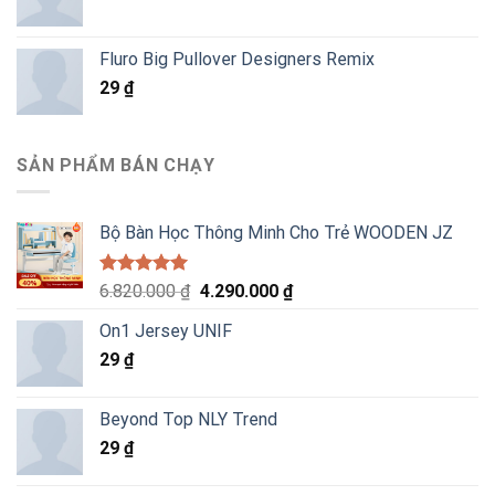
Fluro Big Pullover Designers Remix
29
₫
SẢN PHẨM BÁN CHẠY
Bộ Bàn Học Thông Minh Cho Trẻ WOODEN JZ
Được xếp
Giá
Giá
6.820.000
₫
4.290.000
₫
hạng
5.00
gốc
hiện
5 sao
On1 Jersey UNIF
là:
tại
29
₫
6.820.000 ₫.
là:
4.290.000 ₫.
Beyond Top NLY Trend
29
₫