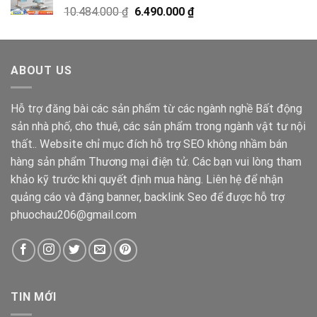
Giá
Giá
10.484.000
₫
6.490.000
₫
gốc
hiện
là:
tại
10.484.000 ₫.
là:
ABOUT US
6.490.000 ₫.
Hỗ trợ đăng bài các sản phẩm từ các ngành nghề Bất động
sản nhà phố, cho thuê, các sản phẩm trong ngành vật tư nội
thất.. Website chỉ mục đích hỗ trợ SEO không nhầm bán
hàng sản phẩm Thương mại điện tử. Các bạn vui lòng tham
khảo kỹ trước khi quyết định mua hàng. Liên hệ để nhận
quảng cáo và đặng banner, backlink Seo để được hỗ trợ
phuochau206@gmail.com
TIN MỚI