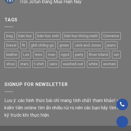
Th7
Trời Jotun Đáng Mua Hiện Nay
TAGS
bag
bàn học
bàn học sinh
bàn học thông minh
Converse
Diesel
fit
ghế chống gù
green
Jack and Jones
jeans
leather
Lee
levis
man
nypd
party
River Island
run
shoe
stars
t-shirt
vans
washed-out
white
women
SIGNUP FOR NEWSLETTER
Lưu ý: các hình thức bài chỉ mang tính chất tham khảo! việc
kiếm tiền online tìm ẩn nhiều rủi ro nên các bạn hãy tìm hiểu
kỹ trước khi thực hiện.