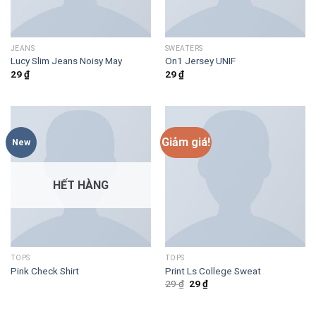
JEANS
SWEATERS
Lucy Slim Jeans Noisy May
On1 Jersey UNIF
29
₫
29
₫
Giảm giá!
New
HẾT HÀNG
TOPS
TOPS
Pink Check Shirt
Print Ls College Sweat
Giá
Giá
29
₫
29
₫
gốc
hiện
là:
tại
29 ₫.
là: