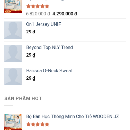
Được xếp
Giá
Giá
6.820.000
₫
4.290.000
₫
hạng
5.00
gốc
hiện
5 sao
On1 Jersey UNIF
là:
tại
29
₫
6.820.000 ₫.
là:
4.290.000 ₫.
Beyond Top NLY Trend
29
₫
Harissa O-Neck Sweat
29
₫
SẢN PHẨM HOT
Bộ Bàn Học Thông Minh Cho Trẻ WOODEN JZ