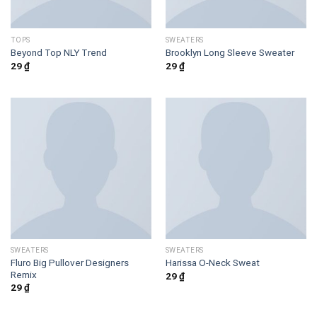
TOPS
SWEATERS
Beyond Top NLY Trend
Brooklyn Long Sleeve Sweater
29
₫
29
₫
SWEATERS
SWEATERS
Fluro Big Pullover Designers
Harissa O-Neck Sweat
Remix
29
₫
29
₫