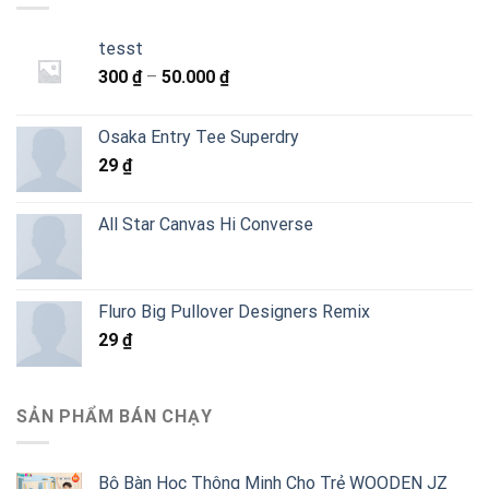
tesst
Khoảng
300
₫
–
50.000
₫
giá:
từ
Osaka Entry Tee Superdry
300 ₫
29
₫
đến
50.000 ₫
All Star Canvas Hi Converse
Fluro Big Pullover Designers Remix
29
₫
SẢN PHẨM BÁN CHẠY
Bộ Bàn Học Thông Minh Cho Trẻ WOODEN JZ