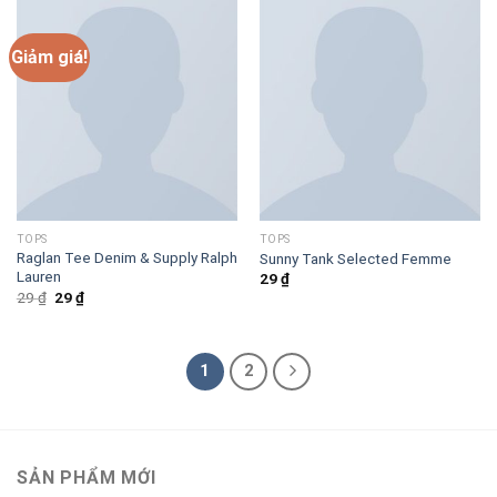
29 ₫.
Giảm giá!
TOPS
TOPS
Raglan Tee Denim & Supply Ralph
Sunny Tank Selected Femme
Lauren
29
₫
Giá
Giá
29
₫
29
₫
gốc
hiện
là:
tại
29 ₫.
là:
29 ₫.
1
2
SẢN PHẨM MỚI