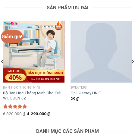
SẢN PHẨM ƯU ĐÃI
Giảm giá!
BÀN HỌC THÔNG MINH
SWEATERS
Bộ Bàn Học Thông Minh Cho Trẻ
On1 Jersey UNIF
WOODEN JZ
29
₫
Giá
Giá
Được xếp
6.820.000
₫
4.290.000
₫
gốc
hiện
hạng
5.00
là:
tại
5 sao
6.820.000 ₫.
là:
4.290.000 ₫.
DANH MỤC CÁC SẢN PHẨM