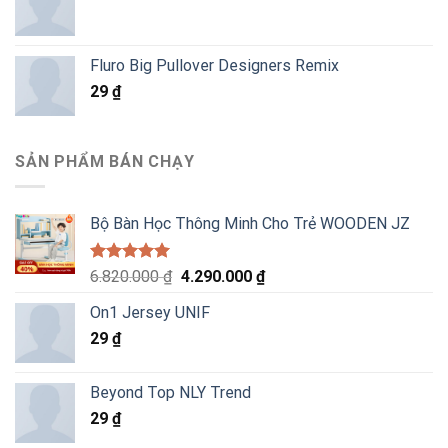
Fluro Big Pullover Designers Remix
29
₫
SẢN PHẨM BÁN CHẠY
Bộ Bàn Học Thông Minh Cho Trẻ WOODEN JZ
Được xếp
Giá
Giá
6.820.000
₫
4.290.000
₫
hạng
5.00
gốc
hiện
5 sao
On1 Jersey UNIF
là:
tại
29
₫
6.820.000 ₫.
là:
4.290.000 ₫.
Beyond Top NLY Trend
29
₫