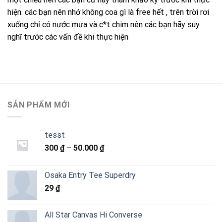
hiện. các bạn nên nhớ không coa gì là free hết , trên trời rơi
xuống chỉ có nước mưa và c*t chim nên các bạn hãy suy
nghĩ trước các vấn đề khi thực hiện
SẢN PHẨM MỚI
tesst
Khoảng
300
₫
–
50.000
₫
giá:
từ
Osaka Entry Tee Superdry
300 ₫
29
₫
đến
50.000 ₫
All Star Canvas Hi Converse