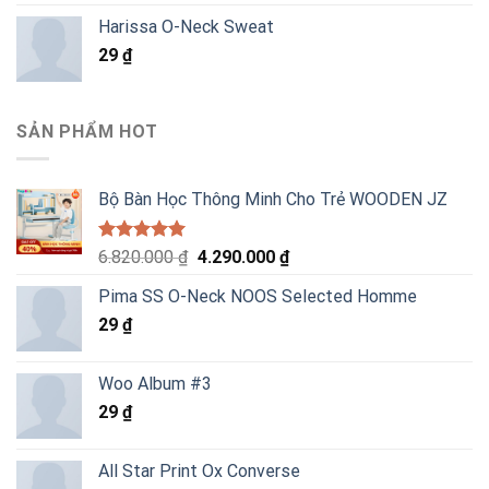
Harissa O-Neck Sweat
29
₫
SẢN PHẨM HOT
Bộ Bàn Học Thông Minh Cho Trẻ WOODEN JZ
Được xếp
Giá
Giá
6.820.000
₫
4.290.000
₫
hạng
5.00
gốc
hiện
5 sao
Pima SS O-Neck NOOS Selected Homme
là:
tại
29
₫
6.820.000 ₫.
là:
4.290.000 ₫.
Woo Album #3
29
₫
All Star Print Ox Converse