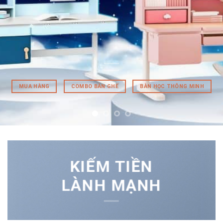
MUA HÀNG
COMBO BÀN GHẾ
BÀN HỌC THÔNG MINH
KIẾM TIỀN
LÀNH MẠNH