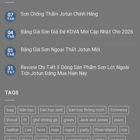
Sơn Chống Thấm Jotun Chính Hãng
07
Th8
Bảng Giá Sơn Giả Đá KOVA Mới Cập Nhật Cho 2026
04
Th8
Bảng Giá Sơn Ngoại Thất Jotun Mới
01
Th8
Review Chi Tiết 3 Dòng Sản Phẩm Sơn Lót Ngoài
31
Th7
Trời Jotun Đáng Mua Hiện Nay
TAGS
bag
bàn học
bàn học sinh
bàn học thông minh
Converse
Diesel
fit
ghế chống gù
green
Jack and Jones
jeans
leather
Lee
levis
man
nypd
party
River Island
run
shoe
stars
t-shirt
vans
washed-out
white
women