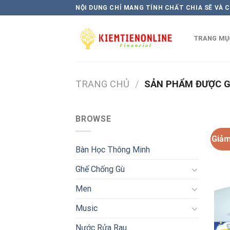
Skip
NỘI DUNG CHỈ MANG TÍNH CHẤT CHIA SẼ VÀ 
to
content
TRANG MỤ
TRANG CHỦ
/
SẢN PHẨM ĐƯỢC G
BROWSE
Giảm
Bàn Học Thông Minh
Ghế Chống Gù
Men
Music
Nước Rửa Rau