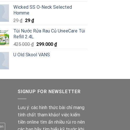
hạng
5.00
gốc
hiện
5 sao
Wicked SS O-Neck Selected
là:
tại
Homme
6.820.000 ₫.
là:
Giá
Giá
29
₫
29
₫
4.290.000 ₫.
gốc
hiện
Túi Nước Rửa Rau Củ UneeCare Túi
là:
tại
Refill 2.4L
29 ₫.
là:
Giá
Giá
425.000
₫
299.000
₫
29 ₫.
gốc
hiện
U Old Skool VANS
là:
tại
425.000 ₫.
là:
299.000 ₫.
SIGNUP FOR NEWSLETTER
Lưu ý: các hình thức bài chỉ mang
tính chất tham khảo! việc kiếm
tiền online tìm ẩn nhiều rủi ro nên
en
các bạn hãy tìm hiểu kỹ trước khi