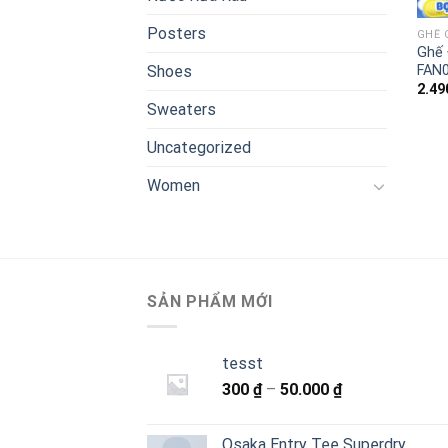
Posters
GHẾ 
Ghế 
FAN
Shoes
2.49
Sweaters
Uncategorized
Women
SẢN PHẨM MỚI
tesst
Khoảng
300
₫
–
50.000
₫
giá:
từ
Osaka Entry Tee Superdry