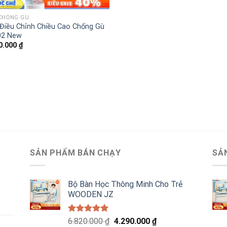
CHỐNG GÙ
Điều Chỉnh Chiều Cao Chống Gù
02 New
0.000
₫
SẢN PHẨM BÁN CHẠY
SẢ
Bộ Bàn Học Thông Minh Cho Trẻ
WOODEN JZ
Được xếp
Giá
Giá
6.820.000
₫
4.290.000
₫