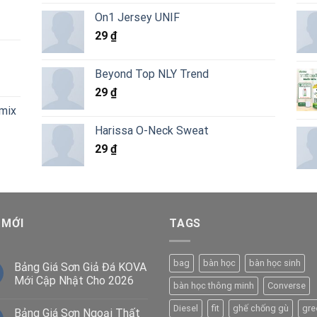
hạng
5.00
gốc
hiện
5 sao
On1 Jersey UNIF
là:
tại
29
₫
6.820.000 ₫.
là:
4.290.000 ₫.
Beyond Top NLY Trend
29
₫
emix
Harissa O-Neck Sweat
29
₫
 MỚI
TAGS
bag
bàn học
bàn học sinh
Bảng Giá Sơn Giả Đá KOVA
Mới Cập Nhật Cho 2026
bàn học thông minh
Converse
Diesel
fit
ghế chống gù
gre
Bảng Giá Sơn Ngoại Thất