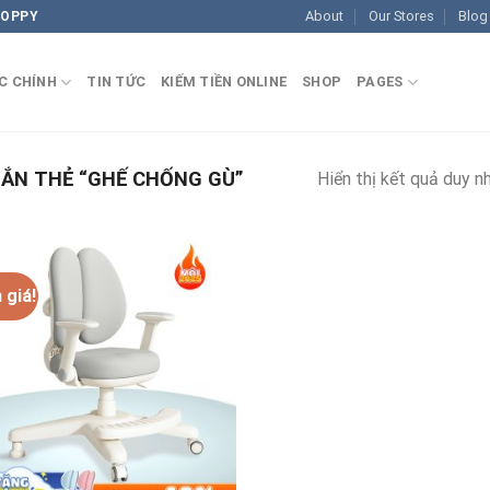
About
Our Stores
Blog
COPPY
C CHÍNH
TIN TỨC
KIẾM TIỀN ONLINE
SHOP
PAGES
ẮN THẺ “GHẾ CHỐNG GÙ”
Hiển thị kết quả duy n
 giá!