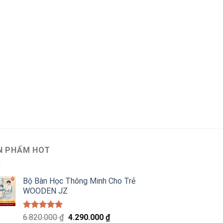
N PHẨM HOT
Bộ Bàn Học Thông Minh Cho Trẻ
WOODEN JZ
Được xếp
Giá
Giá
6.820.000
₫
4.290.000
₫