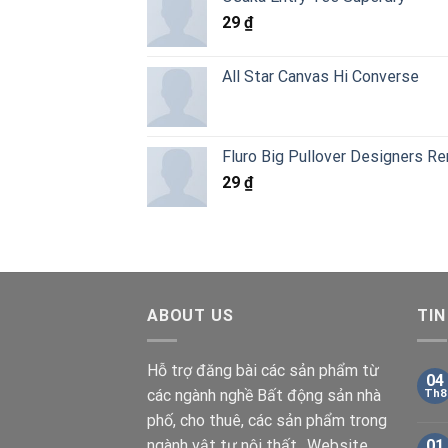
300 ₫
29
₫
đến
50.000 ₫
All Star Canvas Hi Converse
Fluro Big Pullover Designers R
29
₫
ABOUT US
TIN
Hỗ trợ đăng bài các sản phẩm từ
04
các ngành nghề Bất động sản nhà
Th8
phố, cho thuê, các sản phẩm trong
ngành vật tư nội thất.. Website
01