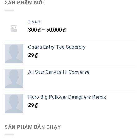
SẢN PHẨM MỚI
tesst
Khoảng
300
₫
–
50.000
₫
giá:
từ
Osaka Entry Tee Superdry
300 ₫
29
₫
đến
50.000 ₫
All Star Canvas Hi Converse
Fluro Big Pullover Designers Remix
29
₫
SẢN PHẨM BÁN CHẠY