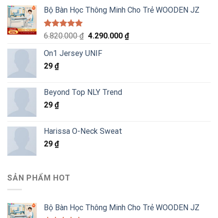
Bộ Bàn Học Thông Minh Cho Trẻ WOODEN JZ
Được xếp
Giá
Giá
6.820.000
₫
4.290.000
₫
hạng
5.00
gốc
hiện
5 sao
On1 Jersey UNIF
là:
tại
29
₫
6.820.000 ₫.
là:
4.290.000 ₫.
Beyond Top NLY Trend
29
₫
Harissa O-Neck Sweat
29
₫
SẢN PHẨM HOT
Bộ Bàn Học Thông Minh Cho Trẻ WOODEN JZ