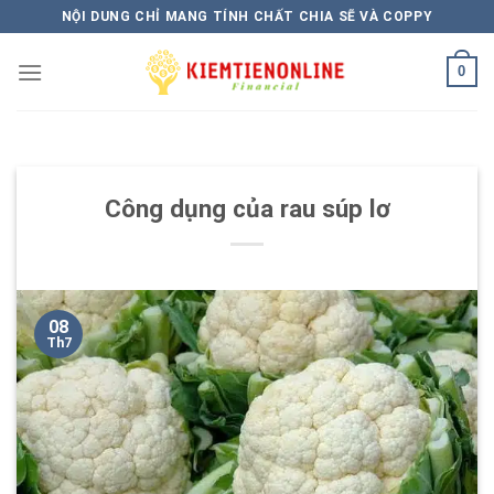
Skip
NỘI DUNG CHỈ MANG TÍNH CHẤT CHIA SẼ VÀ COPPY
to
content
0
Công dụng của rau súp lơ
08
Th7