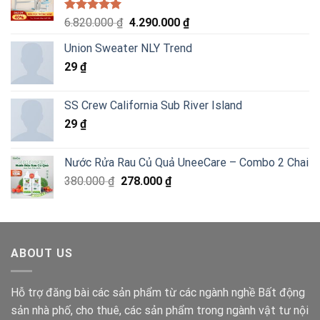
Được xếp
Giá
Giá
6.820.000
₫
4.290.000
₫
hạng
5.00
gốc
hiện
5 sao
Union Sweater NLY Trend
là:
tại
29
₫
6.820.000 ₫.
là:
4.290.000 ₫.
SS Crew California Sub River Island
29
₫
Nước Rửa Rau Củ Quả UneeCare – Combo 2 Chai
Giá
Giá
380.000
₫
278.000
₫
gốc
hiện
là:
tại
380.000 ₫.
là:
278.000 ₫.
ABOUT US
Hỗ trợ đăng bài các sản phẩm từ các ngành nghề Bất động
sản nhà phố, cho thuê, các sản phẩm trong ngành vật tư nội