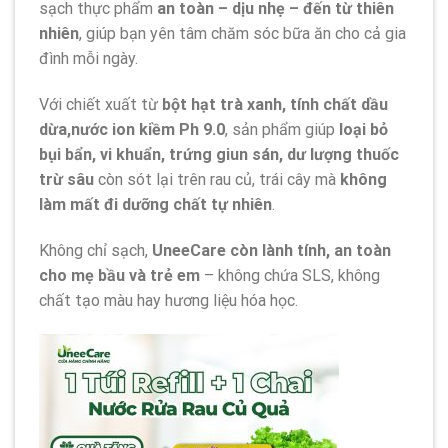
sạch thực phẩm
an toàn – dịu nhẹ – đến từ thiên
nhiên
, giúp bạn yên tâm chăm sóc bữa ăn cho cả gia
đình mỗi ngày.
Với chiết xuất từ
bột hạt trà xanh, tính chất dầu
dừa,nước ion kiềm Ph 9.0
, sản phẩm giúp
loại bỏ
bụi bẩn, vi khuẩn, trứng giun sán, dư lượng thuốc
trừ sâu
còn sót lại trên rau củ, trái cây mà
không
làm mất đi dưỡng chất tự nhiên
.
Không chỉ sạch,
UneeCare còn lành tính, an toàn
cho mẹ bầu và trẻ em
– không chứa SLS, không
chất tạo màu hay hương liệu hóa học.