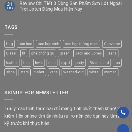
Review Chi Tiết 3 Dòng Sản Phẩm Sơn Lót Ngoài
31
Th7
Trời Jotun Đáng Mua Hiện Nay
TAGS
bag
bàn học
bàn học sinh
bàn học thông minh
Converse
Diesel
fit
ghế chống gù
green
Jack and Jones
jeans
leather
Lee
levis
man
nypd
party
River Island
run
shoe
stars
t-shirt
vans
washed-out
white
women
SIGNUP FOR NEWSLETTER
Lưu ý: các hình thức bài chỉ mang tính chất tham khảo! việc
kiếm tiền online tìm ẩn nhiều rủi ro nên các bạn hãy tìm hiểu
kỹ trước khi thực hiện.