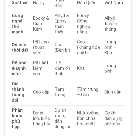
Nhật
Xuất xứ
Na Uy
Hàn Quốc
Việt Nam
Bản
Công
Alkyd &
Epoxy
Epoxy &
Alkyd
nghệ
Epoxy
Công
Giàu
truyền
thế
thân
nghiệp
Kẽm
thống
mạnh
thiện
nặng
Rất cao
Cao
Trung
Độ bền
Cao
(Xuất
(Kháng hóa
bình –
thời tiết
(Bền bỉ)
sắc)
chất)
Khá
Độ phủ
Rất tiết
Tiết
Trung
& Định
kiệm
kiệm ổn
Khá
bình
mức
sơn
định
Giá
thành
Tầm
Tầm trung
Cao cấp
Bình dân
tương
trung
– Cao
đối
Phân
Dự án
Dự án
Nhà xưởng,
Cơ khí
khúc
xanh,
lớn, biển,
bồn chứa
dân dụng,
phù
dân
hàng hải
hóa chất
nhà dân
hợp
dụng lớn