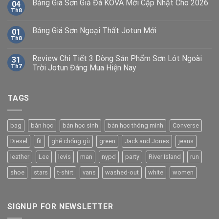
Bảng Giá Sơn Giả Đá KOVA Mới Cập Nhật Cho 2026
04
Th8
Bảng Giá Sơn Ngoại Thất Jotun Mới
01
Th8
Review Chi Tiết 3 Dòng Sản Phẩm Sơn Lót Ngoài
31
Th7
Trời Jotun Đáng Mua Hiện Nay
TAGS
bag
bàn học
bàn học sinh
bàn học thông minh
Converse
Diesel
fit
ghế chống gù
green
Jack and Jones
jeans
leather
Lee
levis
man
nypd
party
River Island
run
shoe
stars
t-shirt
vans
washed-out
white
women
SIGNUP FOR NEWSLETTER