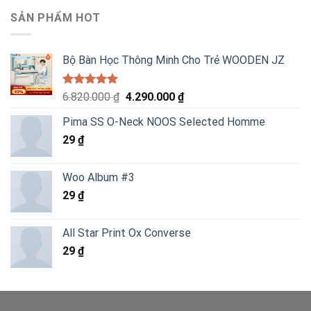
SẢN PHẨM HOT
Bộ Bàn Học Thông Minh Cho Trẻ WOODEN JZ
Được xếp
Giá
Giá
6.820.000
₫
4.290.000
₫
hạng
5.00
gốc
hiện
5 sao
Pima SS O-Neck NOOS Selected Homme
là:
tại
29
₫
6.820.000 ₫.
là:
4.290.000 ₫.
Woo Album #3
29
₫
All Star Print Ox Converse
29
₫