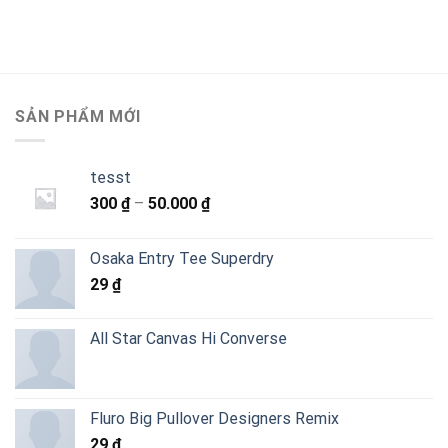
SẢN PHẨM MỚI
tesst
Khoảng
300
₫
–
50.000
₫
giá:
từ
Osaka Entry Tee Superdry
300 ₫
29
₫
đến
50.000 ₫
All Star Canvas Hi Converse
Fluro Big Pullover Designers Remix
29
₫