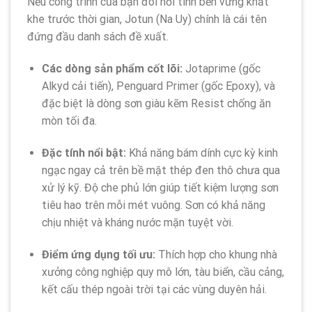
Nếu công trình của bạn đòi hỏi tính bền vững khắt
khe trước thời gian, Jotun (Na Uy) chính là cái tên
đứng đầu danh sách đề xuất.
Các dòng sản phẩm cốt lõi:
Jotaprime (gốc
Alkyd cải tiến), Penguard Primer (gốc Epoxy), và
đặc biệt là dòng sơn giàu kẽm Resist chống ăn
mòn tối đa.
Đặc tính nổi bật:
Khả năng bám dính cực kỳ kinh
ngạc ngay cả trên bề mặt thép đen thô chưa qua
xử lý kỹ. Độ che phủ lớn giúp tiết kiệm lượng sơn
tiêu hao trên mỗi mét vuông. Sơn có khả năng
chịu nhiệt và kháng nước mặn tuyệt vời.
Điểm ứng dụng tối ưu:
Thích hợp cho khung nhà
xưởng công nghiệp quy mô lớn, tàu biển, cầu cảng,
kết cấu thép ngoài trời tại các vùng duyên hải.