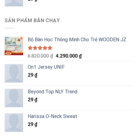
SẢN PHẨM BÁN CHẠY
Bộ Bàn Học Thông Minh Cho Trẻ WOODEN JZ
Được xếp
Giá
Giá
6.820.000
₫
4.290.000
₫
hạng
5.00
gốc
hiện
5 sao
On1 Jersey UNIF
là:
tại
29
₫
6.820.000 ₫.
là:
4.290.000 ₫.
Beyond Top NLY Trend
29
₫
Harissa O-Neck Sweat
29
₫