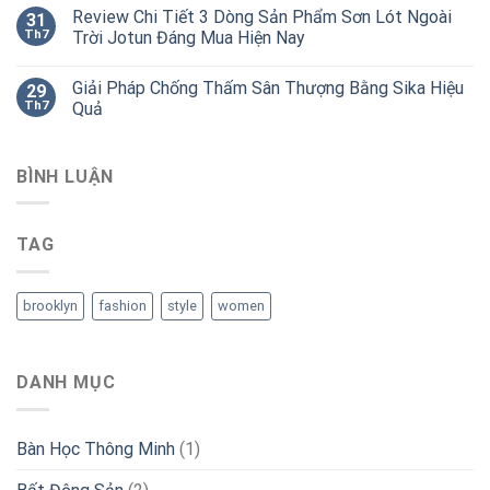
Review Chi Tiết 3 Dòng Sản Phẩm Sơn Lót Ngoài
31
Th7
Trời Jotun Đáng Mua Hiện Nay
Giải Pháp Chống Thấm Sân Thượng Bằng Sika Hiệu
29
Th7
Quả
BÌNH LUẬN
TAG
brooklyn
fashion
style
women
DANH MỤC
Bàn Học Thông Minh
(1)