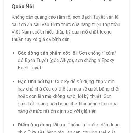
Quốc Nội
Không cần quảng cáo rầm rộ, sơn Bạch Tuyết vẫn là
cái tên ăn sâu vào tiềm thức của hàng triệu thợ thầu
Việt Nam suốt nhiều thập kỷ qua nhờ chất lượng
thuần túy và giá cả bình dân.
Các dòng sản phẩm cốt lõi:
Sơn chống rỉ xám/
đỏ Bạch Tuyết (gốc Alkyd), sơn chống rỉ Epoxy
Bạch Tuyết.
Đặc tính nổi bật:
Cực kỳ dễ sử dụng, thợ vườn
hay chủ nhà đều có thể tự mua về quét bằng chổi
hoặc con lăn mà không sợ bị lỗi kỹ thuật. Sơn
bám tốt, màng sơn bóng nhẹ, khả năng chịu mưa
nắng ở mức rất ổn định so với giá tiền.
Điểm ứng dụng tối ưu:
Thống trị mảng dân dụng
như: Cửa sắt, hàng rào, lan can, chuồng trại, cửa