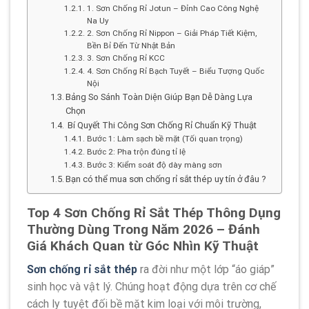
1. Sơn Chống Rỉ Jotun – Đỉnh Cao Công Nghệ
Na Uy
2. Sơn Chống Rỉ Nippon – Giải Pháp Tiết Kiệm,
Bền Bỉ Đến Từ Nhật Bản
3. Sơn Chống Rỉ KCC
4. Sơn Chống Rỉ Bạch Tuyết – Biểu Tượng Quốc
Nội
Bảng So Sánh Toàn Diện Giúp Bạn Dễ Dàng Lựa
Chọn
Bí Quyết Thi Công Sơn Chống Rỉ Chuẩn Kỹ Thuật
Bước 1: Làm sạch bề mặt (Tối quan trọng)
Bước 2: Pha trộn đúng tỉ lệ
Bước 3: Kiểm soát độ dày màng sơn
Bạn có thể mua sơn chống rỉ sắt thép uy tín ở đâu ?
Top 4 Sơn Chống Rỉ Sắt Thép Thông Dụng
Thường Dùng Trong Năm 2026 – Đánh
Giá Khách Quan từ Góc Nhìn Kỹ Thuật
Sơn chống rỉ sắt thép
ra đời như một lớp “áo giáp”
sinh học và vật lý. Chúng hoạt động dựa trên cơ chế
cách ly tuyệt đối bề mặt kim loại với môi trường,