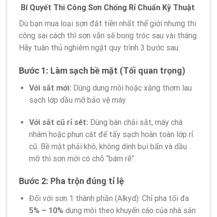
Bí Quyết Thi Công Sơn Chống Rỉ Chuẩn Kỹ Thuật
Dù bạn mua loại sơn đắt tiền nhất thế giới nhưng thi
công sai cách thì sơn vẫn sẽ bong tróc sau vài tháng.
Hãy tuân thủ nghiêm ngặt quy trình 3 bước sau:
Bước 1: Làm sạch bề mặt (Tối quan trọng)
Với sắt mới:
Dùng dung môi hoặc xăng thơm lau
sạch lớp dầu mỡ bảo vệ máy.
Với sắt cũ rỉ sét:
Dùng bàn chải sắt, máy chà
nhám hoặc phun cát để tẩy sạch hoàn toàn lớp rỉ
cũ. Bề mặt phải khô, không dính bụi bẩn và dầu
mỡ thì sơn mới có chỗ “bám rễ”.
Bước 2: Pha trộn đúng tỉ lệ
Đối với sơn 1 thành phần (Alkyd): Chỉ pha tối đa
5% – 10%
dung môi theo khuyến cáo của nhà sản