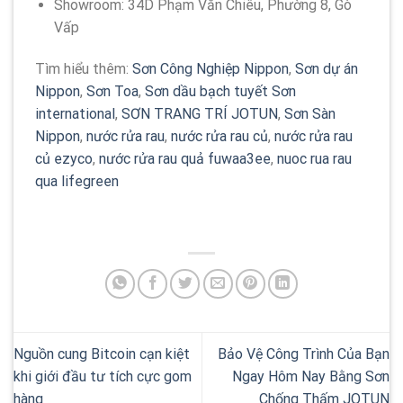
Showroom: 34D Phạm Văn Chiêu, Phường 8, Gò
Vấp
Tìm hiểu thêm:
Sơn Công Nghiệp Nippon
,
Sơn dự án
Nippon
,
Sơn Toa
,
Sơn dầu bạch tuyết
Sơn
international
,
SƠN TRANG TRÍ JOTUN
,
Sơn Sàn
Nippon
,
nước rửa rau
,
nước rửa rau củ
,
nước rửa rau
củ ezyco
,
nước rửa rau quả fuwaa3ee
,
nuoc rua rau
qua lifegreen
Nguồn cung Bitcoin cạn kiệt
Bảo Vệ Công Trình Của Bạn
khi giới đầu tư tích cực gom
Ngay Hôm Nay Bằng Sơn
hàng
Chống Thấm JOTUN