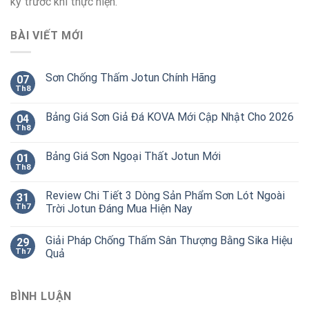
kỹ trước khi thực hiện.
BÀI VIẾT MỚI
Sơn Chống Thấm Jotun Chính Hãng
07
Th8
Bảng Giá Sơn Giả Đá KOVA Mới Cập Nhật Cho 2026
04
Th8
Bảng Giá Sơn Ngoại Thất Jotun Mới
01
Th8
Review Chi Tiết 3 Dòng Sản Phẩm Sơn Lót Ngoài
31
Th7
Trời Jotun Đáng Mua Hiện Nay
Giải Pháp Chống Thấm Sân Thượng Bằng Sika Hiệu
29
Th7
Quả
BÌNH LUẬN