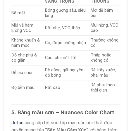
SANG TRỌNG
THƯỜNG
Bóng gương sâu, siêu
Mờ, dễ bám
Bề mặt
láng
bụi
Mùi và hàm
Mùi nồng, VOC
Rất nhẹ, VOC thấp
lượng VOC
cao
Kháng khuẩn &
Thường không
Có, được chứng nhận
nấm mốc
có
Độ che phủ &
Thấp hoặc
Cao, che nứt tốt
co giãn
không có
Dễ dàng, giữ nguyên
Dễ trầy xước,
Dễ lau chùi
độ bóng
phai màu
Dễ phai theo
Độ bền màu
Rất cao
thời gian
5. Bảng màu sơn – Nuances Color Chart
Jotun
cung cấp bộ sưu tập màu sắc nội thất độc
quyền mang tên
“Sắc Màu Cảm Xúc”
với hàng trăm