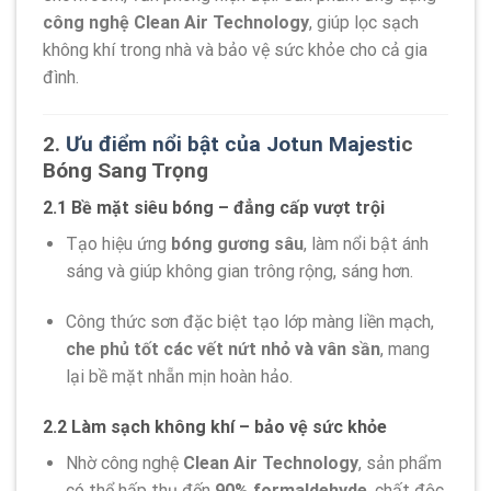
công nghệ Clean Air Technology
, giúp lọc sạch
không khí trong nhà và bảo vệ sức khỏe cho cả gia
đình.
2.
Ưu điểm nổi bật của Jotun Majesti
c
Bóng Sang Trọng
2.1 Bề mặt siêu bóng – đẳng cấp vượt trội
Tạo hiệu ứng
bóng gương sâu
, làm nổi bật ánh
sáng và giúp không gian trông rộng, sáng hơn.
Công thức sơn đặc biệt tạo lớp màng liền mạch,
che phủ tốt các vết nứt nhỏ và vân sần
, mang
lại bề mặt nhẵn mịn hoàn hảo.
2.2 Làm sạch không khí – bảo vệ sức khỏe
Nhờ công nghệ
Clean Air Technology
, sản phẩm
có thể hấp thụ đến
90% formaldehyde
, chất độc