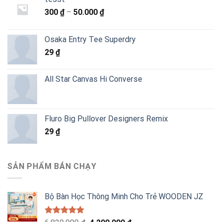
Khoảng
300
₫
–
50.000
₫
giá:
từ
Osaka Entry Tee Superdry
300 ₫
29
₫
đến
50.000 ₫
All Star Canvas Hi Converse
Fluro Big Pullover Designers Remix
29
₫
SẢN PHẨM BÁN CHẠY
Bộ Bàn Học Thông Minh Cho Trẻ WOODEN JZ
Được xếp