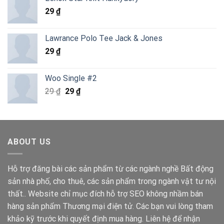
là:
tại
29
₫
6.820.000 ₫.
là:
4.290.000 ₫.
Lawrance Polo Tee Jack & Jones
29
₫
Woo Single #2
Giá
Giá
29
₫
29
₫
gốc
hiện
là:
tại
29 ₫.
là:
29 ₫.
ABOUT US
Hỗ trợ đăng bài các sản phẩm từ các ngành nghề Bất động
sản nhà phố, cho thuê, các sản phẩm trong ngành vật tư nội
thất.. Website chỉ mục đích hỗ trợ SEO không nhầm bán
hàng sản phẩm Thương mại điện tử. Các bạn vui lòng tham
khảo kỹ trước khi quyết định mua hàng. Liên hệ để nhận