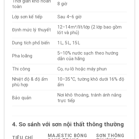
Thời gian khô hoàn
8 giờ
toàn
Lớp sơn kế tiếp
Sau 4–6 giờ
12–14 m²/lít/lớp (2 lớp bao gồm
Định mức lý thuyết
lót và phủ)
Dung tích phổ biến
1 L, 5 L, 15 L
5–10% nước sạch theo hướng
Pha loãng
dẫn của hãng
Thi công
Cọ, ru-lô hoặc máy phun
Nhiệt độ & độ ẩm
10–35 °C, tường khô dưới 16% độ
phù hợp
ẩm
Nơi khô thoáng, tránh ánh nắng
Bảo quản
trực tiếp
4. So sánh với sơn nội thất thông thường
MAJESTIC BÓNG
SƠN THÔNG
TIÊU CHÍ