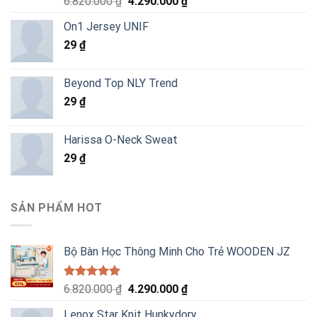
Giá
Giá
6.820.000
₫
4.290.000
₫
hạng
5.00
gốc
hiện
5 sao
On1 Jersey UNIF
là:
tại
29
₫
6.820.000 ₫.
là:
4.290.000 ₫.
Beyond Top NLY Trend
29
₫
Harissa O-Neck Sweat
29
₫
SẢN PHẨM HOT
Bộ Bàn Học Thông Minh Cho Trẻ WOODEN JZ
Được xếp
Giá
Giá
6.820.000
₫
4.290.000
₫
hạng
5.00
gốc
hiện
5 sao
Lenox Star Knit Hunkydory