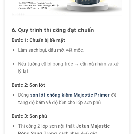
6. Quy trình thi công đạt chuẩn
Bước 1: Chuẩn bị bề mặt
Làm sạch bụi, dầu mỡ, vết mốc.
Nếu tường cũ bị bong tróc → cần xả nhám và xử
lý lại.
Bước 2: Sơn lót
Dùng
sơn lót chống kiềm Majestic Primer
để
tăng độ bám và độ bền cho lớp sơn phủ.
Bước 3: Sơn phủ
Thi công 2 lớp sơn nội thất
Jotun Majestic
Bóng Sang Trọng
, cách nhau 4–6 giờ.