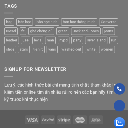
TAGS
bag
bàn học
bàn học sinh
bàn học thông minh
Converse
Diesel
fit
ghế chống gù
green
Jack and Jones
jeans
leather
Lee
levis
man
nypd
party
River Island
run
shoe
stars
t-shirt
vans
washed-out
white
women
SIGNUP FOR NEWSLETTER
Lưu ý: các hình thức bài chỉ mang tính chất tham khảo! việc
kiếm tiền online tìm ẩn nhiều rủi ro nên các bạn hãy tìm hiểu
kỹ trước khi thực hiện.