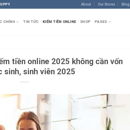
About
Our Stores
Blog
COPPY
C CHÍNH
TIN TỨC
KIẾM TIỀN ONLINE
SHOP
PAGES
iếm tiền online 2025 không cần vốn
 sinh, sinh viên 2025