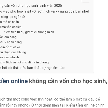
ng cần vốn cho học sinh, sinh viên 2025
 việc phù hợp nhất với sở thích và kỹ năng của bạn nhé!
g sáng tạo ngôn từ
đam mê cá nhân
i mà vẫn có tiền
g) – Kiếm tiền từ sự giới thiệu thông minh
 cần ôm hàng
n tử / ngân hàng
tín đồ thiết kế
 thu nhập cực khủng
 tỏa cực nhanh
ệp – Dịch vụ hot cho dân văn phòng
ơ hội có thật nếu bạn thật sự nghiêm túc
tiền online
không cần vốn cho học sinh,
ốn tìm một công việc linh hoạt, có thể làm ở bất cứ đâu để
nh rỗi này không? Ở thời điểm hiện tại,
kiếm tiền online
chính