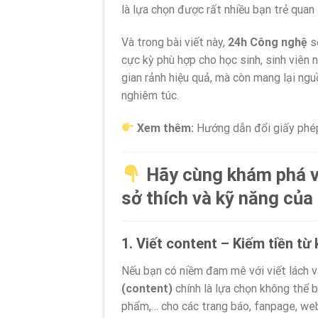
là lựa chọn được rất nhiều bạn trẻ quan
https://www.thegioididong.com/tin-
tuc/10-
cach-
Và trong bài viết này,
24h Công nghệ
sẽ
kiem-
cực kỳ phù hợp cho học sinh, sinh viên
tien-
gian rảnh hiệu quả, mà còn mang lại ngu
online-
khong-
nghiêm túc.
can-
von-
Xem thêm:
Hướng dẫn đổi giấy phép 
1372064
Hãy cùng khám phá và
sở thích và kỹ năng của
1. Viết content – Kiếm tiền từ
Nếu bạn có niềm đam mê với viết lách và
(content)
chính là lựa chọn không thể b
phẩm,… cho các trang báo, fanpage, web