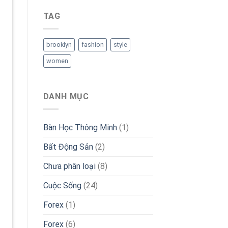
TAG
brooklyn
fashion
style
women
DANH MỤC
Bàn Học Thông Minh
(1)
Bất Động Sản
(2)
Chưa phân loại
(8)
Cuộc Sống
(24)
Forex
(1)
Forex
(6)