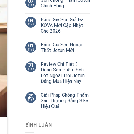
Sơn Chống Thấm Jotun
07
Th8
Chính Hãng
Bảng Giá Sơn Giả Đá
04
Th8
KOVA Mới Cập Nhật
Cho 2026
Bảng Giá Sơn Ngoại
01
Th8
Thất Jotun Mới
Review Chi Tiết 3
31
Th7
Dòng Sản Phẩm Sơn
Lót Ngoài Trời Jotun
Đáng Mua Hiện Nay
Giải Pháp Chống Thấm
29
Th7
Sân Thượng Bằng Sika
Hiệu Quả
BÌNH LUẬN