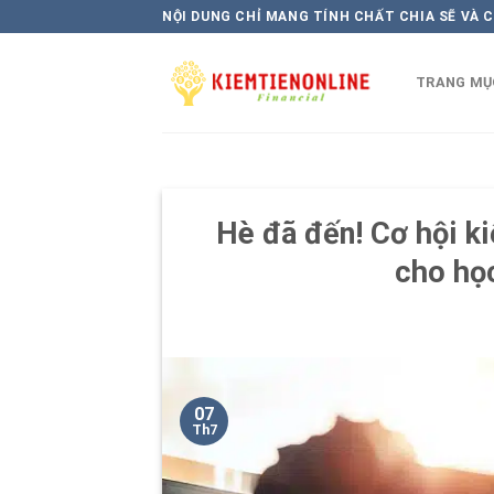
Skip
NỘI DUNG CHỈ MANG TÍNH CHẤT CHIA SẼ VÀ 
to
content
TRANG MỤ
Hè đã đến! Cơ hội k
cho học
07
Th7