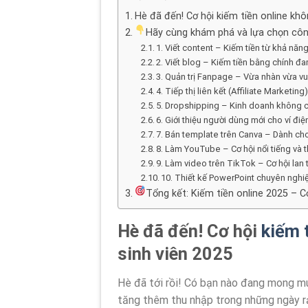
Hè đã đến! Cơ hội kiếm tiền online khô
Hãy cùng khám phá và lựa chọn công
1. Viết content – Kiếm tiền từ khả năn
2. Viết blog – Kiếm tiền bằng chính 
3. Quản trị Fanpage – Vừa nhàn vừa vu
4. Tiếp thị liên kết (Affiliate Marketin
5. Dropshipping – Kinh doanh không
6. Giới thiệu người dùng mới cho ví điệ
7. Bán template trên Canva – Dành cho 
8. Làm YouTube – Cơ hội nổi tiếng và
9. Làm video trên TikTok – Cơ hội lan
10. Thiết kế PowerPoint chuyên nghi
Tổng kết: Kiếm tiền online 2025 – C
Hè đã đến! Cơ hội
kiếm 
sinh viên 2025
nguồn
Hè đã tới rồi! Có bạn nào đang mong mu
coppy
tăng thêm thu nhập trong những ngày rả
: