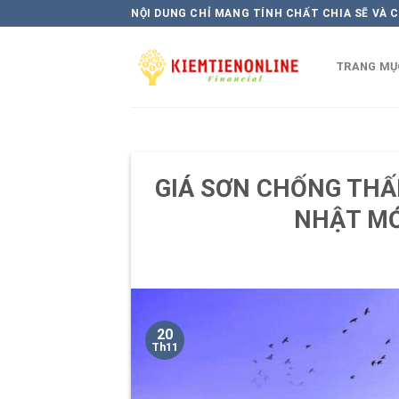
Skip
NỘI DUNG CHỈ MANG TÍNH CHẤT CHIA SẼ VÀ 
to
content
TRANG MỤ
GIÁ SƠN CHỐNG THẤ
NHẬT MỚ
20
Th11