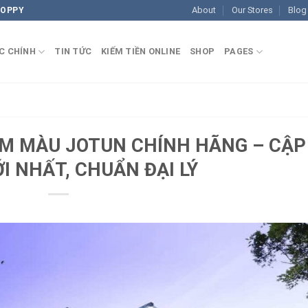
About
Our Stores
Blog
COPPY
C CHÍNH
TIN TỨC
KIẾM TIỀN ONLINE
SHOP
PAGES
M MÀU JOTUN CHÍNH HÃNG – CẬP
I NHẤT, CHUẨN ĐẠI LÝ