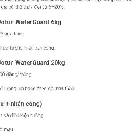
 giá có thể thay đổi từ 5–20%.
 Jotun WaterGuard 6kg
đồng/thùng
chữa tường, mái, ban công.
 Jotun WaterGuard 20kg
000 đồng/thùng
ố lượng lớn hoặc theo gói nhà thầu.
 tư + nhân công)
t và điều kiện tường.
ấm màu.