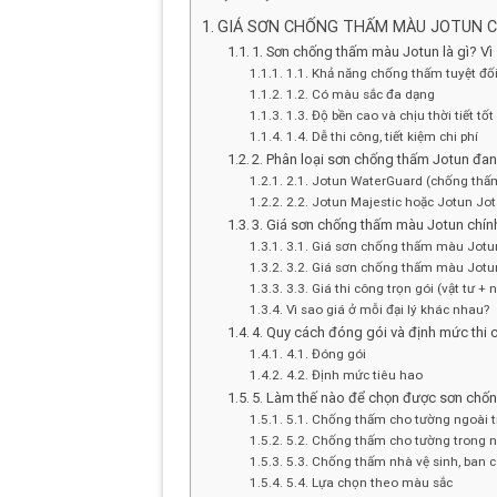
GIÁ SƠN CHỐNG THẤM MÀU JOTUN CH
1. Sơn chống thấm màu Jotun là gì? V
1.1. Khả năng chống thấm tuyệt đố
1.2. Có màu sắc đa dạng
1.3. Độ bền cao và chịu thời tiết tốt
1.4. Dễ thi công, tiết kiệm chi phí
2. Phân loại sơn chống thấm Jotun đa
2.1. Jotun WaterGuard (chống thấm 
2.2. Jotun Majestic hoặc Jotun Jo
3. Giá sơn chống thấm màu Jotun chín
3.1. Giá sơn chống thấm màu Jot
3.2. Giá sơn chống thấm màu Jot
3.3. Giá thi công trọn gói (vật tư +
Vì sao giá ở mỗi đại lý khác nhau?
4. Quy cách đóng gói và định mức thi
4.1. Đóng gói
4.2. Định mức tiêu hao
5. Làm thế nào để chọn được sơn chố
5.1. Chống thấm cho tường ngoài t
5.2. Chống thấm cho tường trong 
5.3. Chống thấm nhà vệ sinh, ban 
5.4. Lựa chọn theo màu sắc