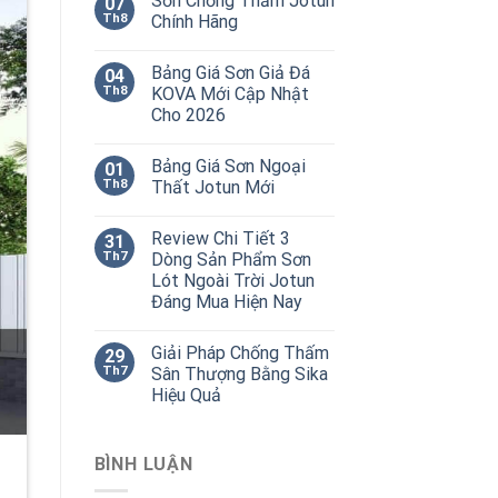
Sơn Chống Thấm Jotun
07
Th8
Chính Hãng
Bảng Giá Sơn Giả Đá
04
Th8
KOVA Mới Cập Nhật
Cho 2026
Bảng Giá Sơn Ngoại
01
Th8
Thất Jotun Mới
Review Chi Tiết 3
31
Th7
Dòng Sản Phẩm Sơn
Lót Ngoài Trời Jotun
Đáng Mua Hiện Nay
Giải Pháp Chống Thấm
29
Th7
Sân Thượng Bằng Sika
Hiệu Quả
BÌNH LUẬN