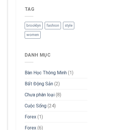
TAG
brooklyn
fashion
style
women
DANH MỤC
Bàn Học Thông Minh
(1)
Bất Động Sản
(2)
Chưa phân loại
(8)
Cuộc Sống
(24)
Forex
(1)
Forex
(6)