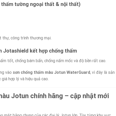
thấm tường ngoại thất & nội thất)
 thự, công trình thương mại.
un Jotashield kết hợp chống thấm
ấm tốt, chống bám bẩn, chống nấm mốc và độ bền rất cao.
ung vào
sơn chống thấm màu Jotun WaterGuard
, vì đây là sản
giá hợp lý và hiệu quả cao.
màu Jotun chính hãng – cập nhật mới
o mặt bằng chung của các đại lý Jotun lớn. Tùy từng khu vực