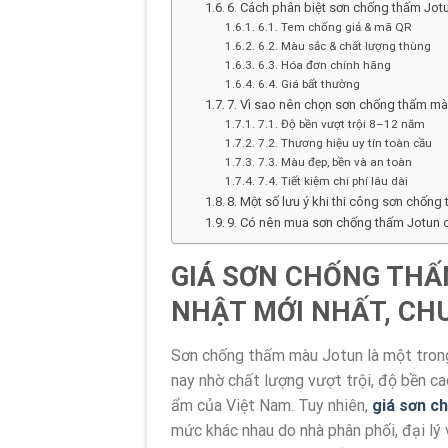
6. Cách phân biệt sơn chống thấm Jot
6.1. Tem chống giả & mã QR
6.2. Màu sắc & chất lượng thùng
6.3. Hóa đơn chính hãng
6.4. Giá bất thường
7. Vì sao nên chọn sơn chống thấm mà
7.1. Độ bền vượt trội 8–12 năm
7.2. Thương hiệu uy tín toàn cầu
7.3. Màu đẹp, bền và an toàn
7.4. Tiết kiệm chi phí lâu dài
8. Một số lưu ý khi thi công sơn chốn
9. Có nên mua sơn chống thấm Jotun 
GIÁ SƠN CHỐNG THẤ
NHẬT MỚI NHẤT, CHU
Sơn chống thấm màu Jotun là một tron
nay nhờ chất lượng vượt trội, độ bền c
ẩm của Việt Nam. Tuy nhiên,
giá sơn c
mức khác nhau do nhà phân phối, đại lý 