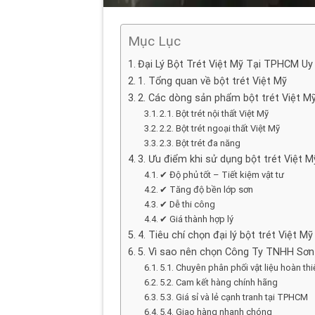
Mục Lục
Đại Lý Bột Trét Việt Mỹ Tại TPHCM U
1. Tổng quan về bột trét Việt Mỹ
2. Các dòng sản phẩm bột trét Việt M
2.1. Bột trét nội thất Việt Mỹ
2.2. Bột trét ngoại thất Việt Mỹ
2.3. Bột trét đa năng
3. Ưu điểm khi sử dụng bột trét Việt M
✔ Độ phủ tốt – Tiết kiệm vật tư
✔ Tăng độ bền lớp sơn
✔ Dễ thi công
✔ Giá thành hợp lý
4. Tiêu chí chọn đại lý bột trét Việt 
5. Vì sao nên chọn Công Ty TNHH Sơ
5.1. Chuyên phân phối vật liệu hoàn th
5.2. Cam kết hàng chính hãng
5.3. Giá sỉ và lẻ cạnh tranh tại TPHCM
5.4. Giao hàng nhanh chóng