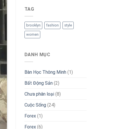
TAG
brooklyn
fashion
style
women
DANH MỤC
Bàn Học Thông Minh
(1)
Bất Động Sản
(2)
Chưa phân loại
(8)
Cuộc Sống
(24)
Forex
(1)
Forex
(6)