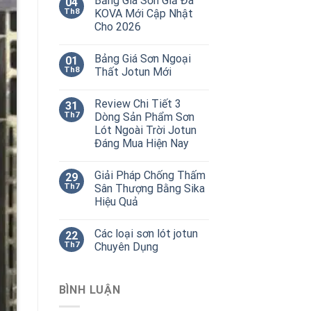
Bảng Giá Sơn Giả Đá
04
Th8
KOVA Mới Cập Nhật
Cho 2026
Bảng Giá Sơn Ngoại
01
Th8
Thất Jotun Mới
Review Chi Tiết 3
31
Th7
Dòng Sản Phẩm Sơn
Lót Ngoài Trời Jotun
Đáng Mua Hiện Nay
Giải Pháp Chống Thấm
29
Th7
Sân Thượng Bằng Sika
Hiệu Quả
Các loại sơn lót jotun
22
Th7
Chuyên Dụng
BÌNH LUẬN