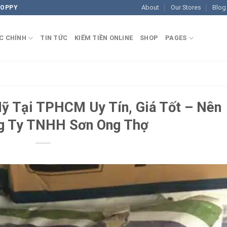
About
Our Stores
Blog
COPPY
C CHÍNH
TIN TỨC
KIẾM TIỀN ONLINE
SHOP
PAGES
 Mỹ Tại TPHCM Uy Tín, Giá Tốt – Nên
g Ty TNHH Sơn Ong Thợ