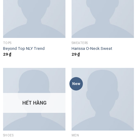
TOPS
SWEATERS
Beyond Top NLY Trend
Harissa O-Neck Sweat
29
₫
29
₫
New
HẾT HÀNG
SHOES
MEN