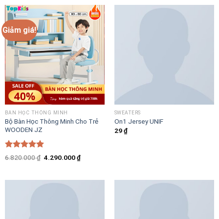
Giảm giá!
BÀN HỌC THÔNG MINH
SWEATERS
Bộ Bàn Học Thông Minh Cho Trẻ
On1 Jersey UNIF
WOODEN JZ
29
₫
Được xếp
Giá
Giá
6.820.000
₫
4.290.000
₫
hạng
5.00
gốc
hiện
là:
tại
5 sao
6.820.000 ₫.
là:
4.290.000 ₫.