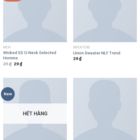
MEN
SWEATERS
Wicked SS O-Neck Selected
Union Sweater NLY Trend
Homme
29
₫
Giá
Giá
29
₫
29
₫
gốc
hiện
là:
tại
29 ₫.
là:
29 ₫.
New
HẾT HÀNG