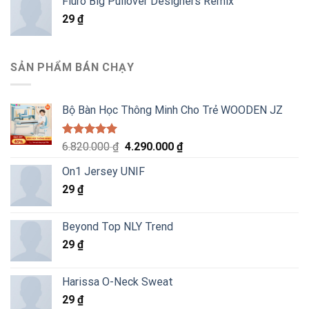
Fluro Big Pullover Designers Remix
29
₫
SẢN PHẨM BÁN CHẠY
Bộ Bàn Học Thông Minh Cho Trẻ WOODEN JZ
Được xếp
Giá
Giá
6.820.000
₫
4.290.000
₫
hạng
5.00
gốc
hiện
5 sao
On1 Jersey UNIF
là:
tại
29
₫
6.820.000 ₫.
là:
4.290.000 ₫.
Beyond Top NLY Trend
29
₫
Harissa O-Neck Sweat
29
₫