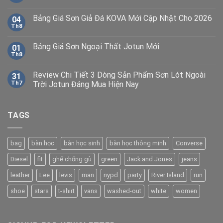
Bảng Giá Sơn Giả Đá KOVA Mới Cập Nhật Cho 2026
04
Th8
Bảng Giá Sơn Ngoại Thất Jotun Mới
01
Th8
Review Chi Tiết 3 Dòng Sản Phẩm Sơn Lót Ngoài
31
Th7
Trời Jotun Đáng Mua Hiện Nay
TAGS
bag
bàn học
bàn học sinh
bàn học thông minh
Converse
Diesel
fit
ghế chống gù
green
Jack and Jones
jeans
leather
Lee
levis
man
nypd
party
River Island
run
shoe
stars
t-shirt
vans
washed-out
white
women