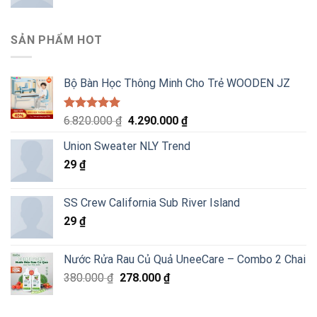
SẢN PHẨM HOT
Bộ Bàn Học Thông Minh Cho Trẻ WOODEN JZ
Được xếp
Giá
Giá
6.820.000
₫
4.290.000
₫
hạng
5.00
gốc
hiện
5 sao
Union Sweater NLY Trend
là:
tại
29
₫
6.820.000 ₫.
là:
4.290.000 ₫.
SS Crew California Sub River Island
29
₫
Nước Rửa Rau Củ Quả UneeCare – Combo 2 Chai
Giá
Giá
380.000
₫
278.000
₫
gốc
hiện
là:
tại