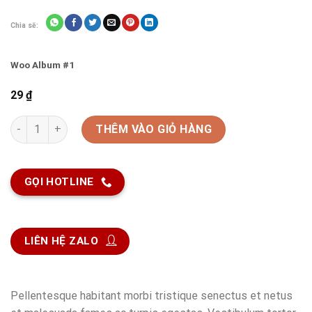
Chia sẽ:
Woo Album #1
29
₫
Woo Album #1 số lượng
THÊM VÀO GIỎ HÀNG
GỌI HOTLINE
LIÊN HỆ ZALO
Pellentesque habitant morbi tristique senectus et netus