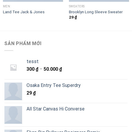
MEN
SWEATERS
Land Tee Jack & Jones
Brooklyn Long Sleeve Sweater
29
₫
SẢN PHẨM MỚI
tesst
Khoảng
300
₫
–
50.000
₫
giá:
từ
Osaka Entry Tee Superdry
300 ₫
29
₫
đến
50.000 ₫
All Star Canvas Hi Converse