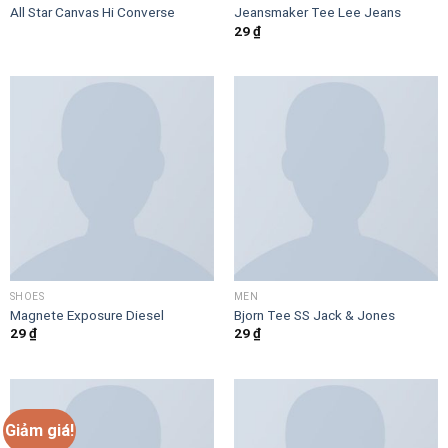
All Star Canvas Hi Converse
Jeansmaker Tee Lee Jeans
29
₫
SHOES
MEN
Magnete Exposure Diesel
Bjorn Tee SS Jack & Jones
29
₫
29
₫
Giảm giá!