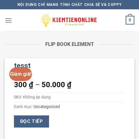
Skip
NỘI DUNG CHỈ MANG TÍNH CHẤT CHIA SẼ VÀ COPPY
to
content
0
FLIP BOOK ELEMENT
tesst
Giảm giá!
Khoảng
300
₫
–
50.000
₫
giá:
SKU:
Không áp dụng
từ
300 ₫
Danh mục:
Uncategorized
đến
50.000 ₫
ĐỌC TIẾP