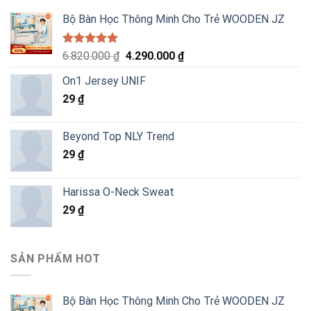
Bộ Bàn Học Thông Minh Cho Trẻ WOODEN JZ
Được xếp
Giá
Giá
6.820.000
₫
4.290.000
₫
hạng
5.00
gốc
hiện
5 sao
On1 Jersey UNIF
là:
tại
29
₫
6.820.000 ₫.
là:
4.290.000 ₫.
Beyond Top NLY Trend
29
₫
Harissa O-Neck Sweat
29
₫
SẢN PHẨM HOT
Bộ Bàn Học Thông Minh Cho Trẻ WOODEN JZ