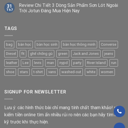
Review Chi Tiết 3 Dòng Sản Phẩm Sơn Lót Ngoài
31
Th7
Trời Jotun Đáng Mua Hiện Nay
TAGS
bag
bàn học
bàn học sinh
bàn học thông minh
Converse
Diesel
fit
ghế chống gù
green
Jack and Jones
jeans
leather
Lee
levis
man
nypd
party
River Island
run
shoe
stars
t-shirt
vans
washed-out
white
women
SIGNUP FOR NEWSLETTER
Lưu ý: các hình thức bài chỉ mang tính chất tham khảo! việc
kiếm tiền online tìm ẩn nhiều rủi ro nên các bạn hãy tìm hiểu
kỹ trước khi thực hiện.