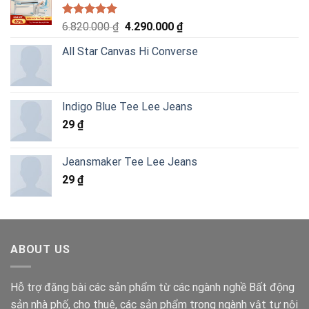
Được xếp
Giá
Giá
6.820.000
₫
4.290.000
₫
hạng
5.00
gốc
hiện
5 sao
All Star Canvas Hi Converse
là:
tại
6.820.000 ₫.
là:
4.290.000 ₫.
Indigo Blue Tee Lee Jeans
29
₫
Jeansmaker Tee Lee Jeans
29
₫
ABOUT US
Hỗ trợ đăng bài các sản phẩm từ các ngành nghề Bất động
sản nhà phố, cho thuê, các sản phẩm trong ngành vật tư nội