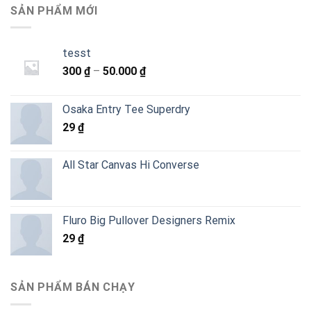
SẢN PHẨM MỚI
tesst
Khoảng
300
₫
–
50.000
₫
giá:
từ
Osaka Entry Tee Superdry
300 ₫
29
₫
đến
50.000 ₫
All Star Canvas Hi Converse
Fluro Big Pullover Designers Remix
29
₫
SẢN PHẨM BÁN CHẠY