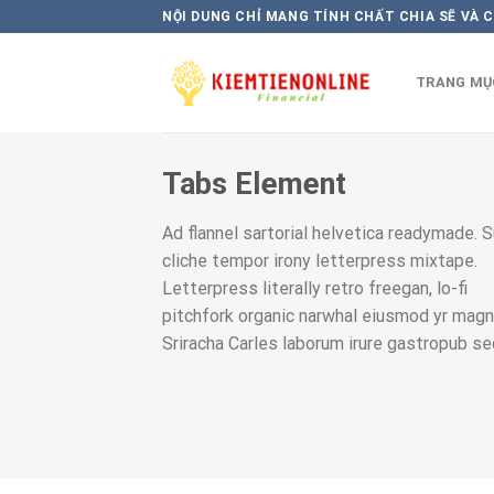
Skip
NỘI DUNG CHỈ MANG TÍNH CHẤT CHIA SẼ VÀ 
to
content
TRANG MỤ
Tabs Element
Ad flannel sartorial helvetica readymade. 
cliche tempor irony letterpress mixtape.
Letterpress literally retro freegan, lo-fi
pitchfork organic narwhal eiusmod yr magn
Sriracha Carles laborum irure gastropub s