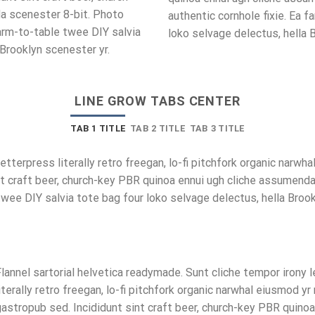
a scenester 8-bit. Photo
authentic cornhole fixie. Ea 
farm-to-table twee DIY salvia
loko selvage delectus, hella 
 Brooklyn scenester yr.
LINE GROW TABS CENTER
TAB 1 TITLE
TAB 2 TITLE
TAB 3 TITLE
tterpress literally retro freegan, lo-fi pitchfork organic narwh
int craft beer, church-key PBR quinoa ennui ugh cliche assumend
twee DIY salvia tote bag four loko selvage delectus, hella Brook
lannel sartorial helvetica readymade. Sunt cliche tempor irony
iterally retro freegan, lo-fi pitchfork organic narwhal eiusmod yr
astropub sed. Incididunt sint craft beer, church-key PBR quino