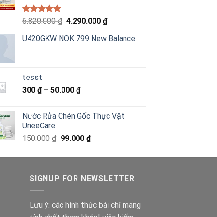
Được xếp
Giá
Giá
6.820.000
₫
4.290.000
₫
hạng
5.00
gốc
hiện
5 sao
U420GKW NOK 799 New Balance
là:
tại
6.820.000 ₫.
là:
4.290.000 ₫.
tesst
Khoảng
300
₫
–
50.000
₫
giá:
từ
Nước Rửa Chén Gốc Thực Vật
300 ₫
UneeCare
đến
Giá
Giá
150.000
₫
99.000
₫
50.000 ₫
gốc
hiện
là:
tại
150.000 ₫.
là:
SIGNUP FOR NEWSLETTER
99.000 ₫.
Lưu ý: các hình thức bài chỉ mang