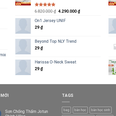
Được xếp
Giá
Giá
6.820.000
₫
4.290.000
₫
hạng
5.00
gốc
hiện
5 sao
On1 Jersey UNIF
là:
tại
29
₫
6.820.000 ₫.
là:
4.290.000 ₫.
Beyond Top NLY Trend
29
₫
emix
Harissa O-Neck Sweat
29
₫
 MỚI
TAGS
bag
bàn học
bàn học sinh
Sơn Chống Thấm Jotun