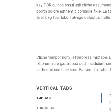
key PBR quinoa ennui ugh cliche assumend
booth dolore authentic cornhole fixie. Ea 
tote bag four loko selvage delectus, hella
Cliche tempor irony letterpress mixtape. Le
laborum irure gastropub sed. Incididunt s
authentic cornhole fixie. Ea farm-to-table 
VERTICAL TABS
F
TOP TAB
l
THIS IS TAB
g