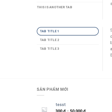
s
THIS IS ANOTHER TAB
S
TAB TITLE 1
o
TAB TITLE 2
b
a
TAB TITLE 3
B
SẢN PHẨM MỚI
tesst
Khoảng
300
₫
–
50.000
₫