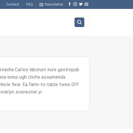
Contact
FAQ
Newsletter
Sriracha Carles laborum irure gastropub
inoa ennui ugh cliche assumenda
nhole fixie. Ea farm-to-table twee DIY
rooklyn scenester yr.