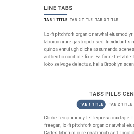
LINE TABS
TAB 1 TITLE
TAB 2 TITLE
TAB 3 TITLE
Lo-fi pitchfork organic narwhal eiusmod yr
laborum irure gastropub sed. Incididunt si
quinoa ennui ugh cliche assumenda scenes
authentic cornhole fixie. Ea farm-to-table
loko selvage delectus, hella Brooklyn scen
TABS PILLS CE
TAB 1 TITLE
TAB 2 TITLE
Cliche tempor irony letterpress mixtape. Le
freegan, lo-fi pitchfork organic narwhal ei
Carles laborum irure gastropub sed. Incidid