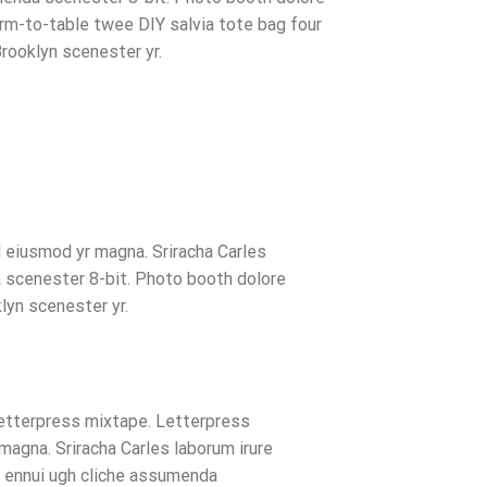
farm-to-table twee DIY salvia tote bag four
Brooklyn scenester yr.
al eiusmod yr magna. Sriracha Carles
a scenester 8-bit. Photo booth dolore
lyn scenester yr.
 letterpress mixtape. Letterpress
 magna. Sriracha Carles laborum irure
a ennui ugh cliche assumenda