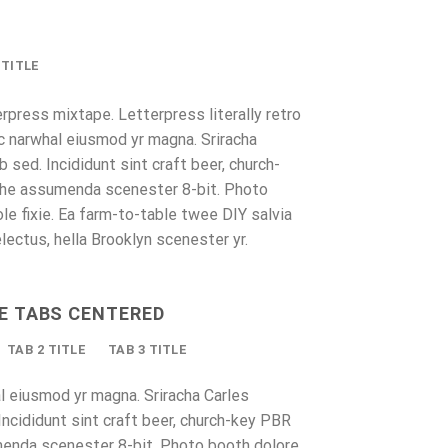
 TITLE
erpress mixtape. Letterpress literally retro
ic narwhal eiusmod yr magna. Sriracha
 sed. Incididunt sint craft beer, church-
che assumenda scenester 8-bit. Photo
le fixie. Ea farm-to-table twee DIY salvia
lectus, hella Brooklyn scenester yr.
E TABS CENTERED
TAB 2 TITLE
TAB 3 TITLE
al eiusmod yr magna. Sriracha Carles
Incididunt sint craft beer, church-key PBR
menda scenester 8-bit. Photo booth dolore