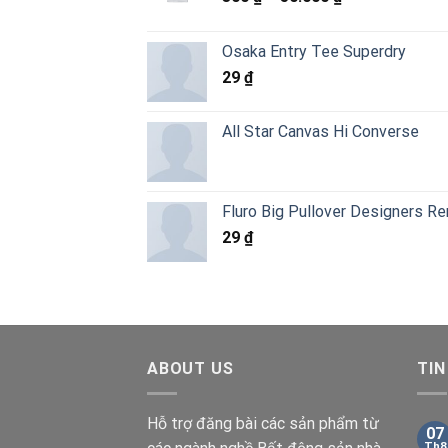
giá:
từ
Osaka Entry Tee Superdry
300 ₫
29
₫
đến
50.000 ₫
All Star Canvas Hi Converse
Fluro Big Pullover Designers R
29
₫
ABOUT US
TIN
Hỗ trợ đăng bài các sản phẩm từ
07
Th8