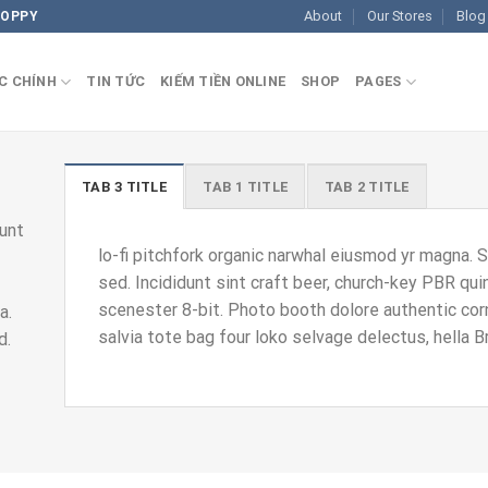
About
Our Stores
Blog
COPPY
C CHÍNH
TIN TỨC
KIẾM TIỀN ONLINE
SHOP
PAGES
TAB 3 TITLE
TAB 1 TITLE
TAB 2 TITLE
Sunt
lo-fi pitchfork organic narwhal eiusmod yr magna. 
sed. Incididunt sint craft beer, church-key PBR qu
scenester 8-bit. Photo booth dolore authentic cor
a.
salvia tote bag four loko selvage delectus, hella B
ed.