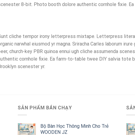
cenester 8-bit. Photo booth dolore authentic cornhole fixie. Ea
unt cliche tempor irony letterpress mixtape. Letterpress literall
rganic narwhal eiusmod yr magna. Sriracha Carles laborum irure 
eer, church-key PBR quinoa ennui ugh cliche assumenda scenest
uthentic cornhole fixie. Ea farm-to-table twee DIY salvia tote b
rooklyn scenester yr.
SẢN PHẨM BÁN CHẠY
SẢ
Bộ Bàn Học Thông Minh Cho Trẻ
WOODEN JZ