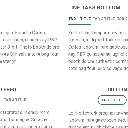
LINE TABS BOTTOM
TAB 1 TITLE
TAB 2 TITLE
TAB 3
 magna. Sriracha Carles
Sunt cliche tempor irony lett
nt craft beer, church-key PBR
freegan, lo-fi pitchfork organ
ter 8-bit. Photo booth dolore
Carles laborum irure gastropub
 twee DIY salvia tote bag four
key PBR quinoa ennui ugh cli
ester yr.
booth dolore authentic cornho
tote bag four loko selvage de
NTERED
OUTLIN
TAB 3 TITLE
TAB 1 TITLE
tterpress literally retro
Lo-fi pitchfork organic narwh
usmod yr magna. Sriracha
laborum irure gastropub sed. 
unt sint craft beer, church-
quinoa ennui ugh cliche assu