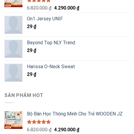
Được xếp
Giá
Giá
6.820.000
₫
4.290.000
₫
hạng
5.00
gốc
hiện
5 sao
On1 Jersey UNIF
là:
tại
29
₫
6.820.000 ₫.
là:
4.290.000 ₫.
Beyond Top NLY Trend
29
₫
Harissa O-Neck Sweat
29
₫
SẢN PHẨM HOT
Bộ Bàn Học Thông Minh Cho Trẻ WOODEN JZ
Được xếp
Giá
Giá
6.820.000
₫
4.290.000
₫
hạng
5.00