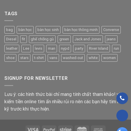
TAGS
bag
bàn học
bàn học sinh
bàn học thông minh
Converse
Diesel
fit
ghế chống gù
green
Jack and Jones
jeans
leather
Lee
levis
man
nypd
party
River Island
run
shoe
stars
t-shirt
vans
washed-out
white
women
SIGNUP FOR NEWSLETTER
Lưu ý: các hình thức bài chỉ mang tính chất tham khảo! việc
kiếm tiền online tìm ẩn nhiều rủi ro nên các bạn hãy tìm hiểu
kỹ trước khi thực hiện.