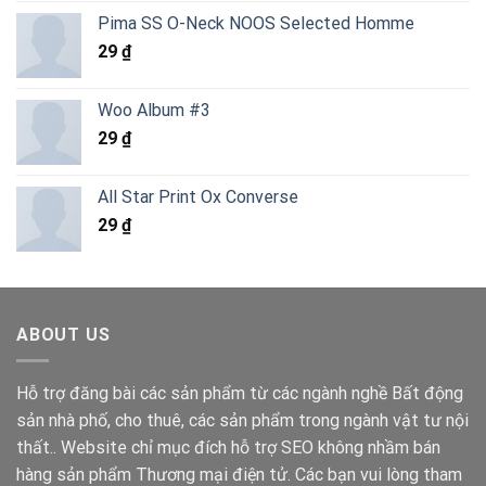
gốc
hiện
5 sao
Pima SS O-Neck NOOS Selected Homme
là:
tại
29
₫
6.820.000 ₫.
là:
4.290.000 ₫.
Woo Album #3
29
₫
All Star Print Ox Converse
29
₫
ABOUT US
Hỗ trợ đăng bài các sản phẩm từ các ngành nghề Bất động
sản nhà phố, cho thuê, các sản phẩm trong ngành vật tư nội
thất.. Website chỉ mục đích hỗ trợ SEO không nhầm bán
hàng sản phẩm Thương mại điện tử. Các bạn vui lòng tham