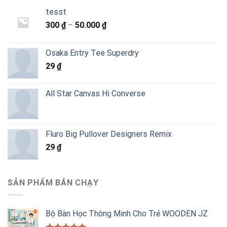
tesst
Khoảng
300
₫
–
50.000
₫
giá:
từ
Osaka Entry Tee Superdry
300 ₫
29
₫
đến
50.000 ₫
All Star Canvas Hi Converse
Fluro Big Pullover Designers Remix
29
₫
SẢN PHẨM BÁN CHẠY
Bộ Bàn Học Thông Minh Cho Trẻ WOODEN JZ