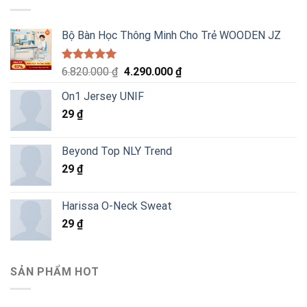
Bộ Bàn Học Thông Minh Cho Trẻ WOODEN JZ
Được xếp
Giá
Giá
6.820.000
₫
4.290.000
₫
hạng
5.00
gốc
hiện
5 sao
On1 Jersey UNIF
là:
tại
29
₫
6.820.000 ₫.
là:
4.290.000 ₫.
Beyond Top NLY Trend
29
₫
Harissa O-Neck Sweat
29
₫
SẢN PHẨM HOT