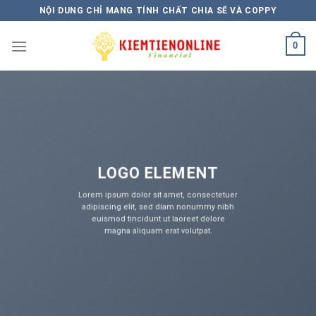
Skip
NỘI DUNG CHỈ MANG TÍNH CHẤT CHIA SẼ VÀ COPPY
to
content
0
LOGO ELEMENT
Lorem ipsum dolor sit amet, consectetuer
adipiscing elit, sed diam nonummy nibh
euismod tincidunt ut laoreet dolore
magna aliquam erat volutpat.