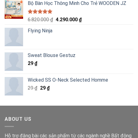
Bộ Bàn Học Thông Minh Cho Trẻ WOODEN JZ
Được xếp
Giá
Giá
6.820.000
₫
4.290.000
₫
hạng
5.00
gốc
hiện
5 sao
Flying Ninja
là:
tại
6.820.000 ₫.
là:
4.290.000 ₫.
Sweat Blouse Gestuz
29
₫
Wicked SS O-Neck Selected Homme
Giá
Giá
29
₫
29
₫
gốc
hiện
là:
tại
29 ₫.
là:
29 ₫.
ABOUT US
Hỗ trợ đăng bài các sản phẩm từ các ngành nghề Bất động