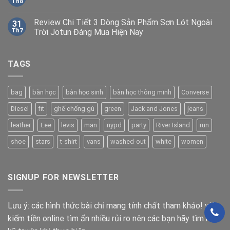
Th8
Review Chi Tiết 3 Dòng Sản Phẩm Sơn Lót Ngoài
31
Th7
Trời Jotun Đáng Mua Hiện Nay
TAGS
bag
bàn học
bàn học sinh
bàn học thông minh
Converse
Diesel
fit
ghế chống gù
green
Jack and Jones
jeans
leather
Lee
levis
man
nypd
party
River Island
run
shoe
stars
t-shirt
vans
washed-out
white
women
SIGNUP FOR NEWSLETTER
Lưu ý: các hình thức bài chỉ mang tính chất tham khảo! việc
kiếm tiền online tìm ẩn nhiều rủi ro nên các bạn hãy tìm hiểu