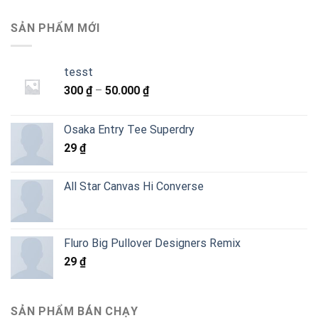
SẢN PHẨM MỚI
tesst
Khoảng
300
₫
–
50.000
₫
giá:
từ
Osaka Entry Tee Superdry
300 ₫
29
₫
đến
50.000 ₫
All Star Canvas Hi Converse
Fluro Big Pullover Designers Remix
29
₫
SẢN PHẨM BÁN CHẠY