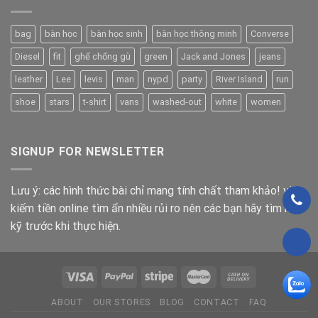
bag
bàn học
bàn học sinh
bàn học thông minh
Converse
Diesel
fit
ghế chống gù
green
Jack and Jones
jeans
leather
Lee
levis
man
nypd
party
River Island
run
shoe
stars
t-shirt
vans
washed-out
white
women
SIGNUP FOR NEWSLETTER
Lưu ý: các hình thức bài chỉ mang tính chất tham khảo! việc
kiếm tiền online tìm ẩn nhiều rủi ro nên các bạn hãy tìm hiểu
kỹ trước khi thực hiện.
ABOUT
OUR STORES
BLOG
CONTACT
FAQ