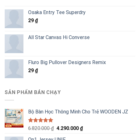
giá:
từ
Osaka Entry Tee Superdry
300 ₫
29
₫
đến
50.000 ₫
All Star Canvas Hi Converse
Fluro Big Pullover Designers Remix
29
₫
SẢN PHẨM BÁN CHẠY
Bộ Bàn Học Thông Minh Cho Trẻ WOODEN JZ
Được xếp
Giá
Giá
6.820.000
₫
4.290.000
₫
hạng
5.00
gốc
hiện
5 sao
On1 Jersey UNIF