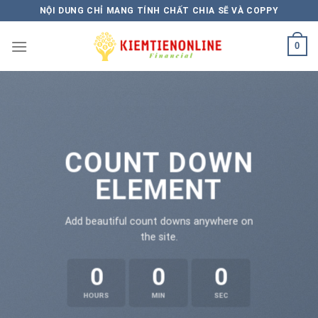
Skip
NỘI DUNG CHỈ MANG TÍNH CHẤT CHIA SẼ VÀ COPPY
to
content
0
COUNT DOWN
ELEMENT
Add beautiful count downs anywhere on
the site.
0
0
0
HOURS
MIN
SEC