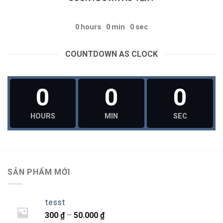
0
hours
0
min
0
sec
COUNTDOWN AS CLOCK
0
0
0
HOURS
MIN
SEC
SẢN PHẨM MỚI
tesst
Khoảng
300
₫
–
50.000
₫