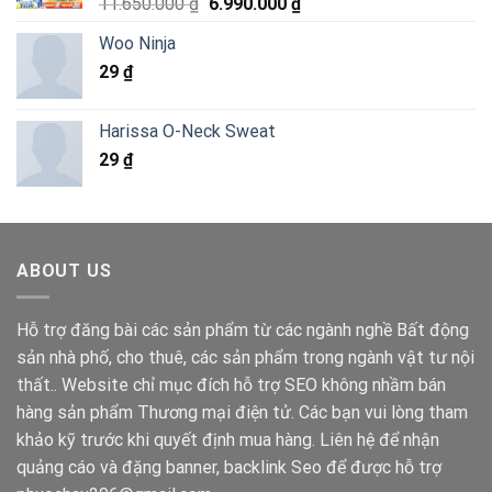
Giá
Giá
11.650.000
₫
6.990.000
₫
4.290.000 ₫.
gốc
hiện
Woo Ninja
là:
tại
29
₫
11.650.000 ₫.
là:
6.990.000 ₫.
Harissa O-Neck Sweat
29
₫
ABOUT US
Hỗ trợ đăng bài các sản phẩm từ các ngành nghề Bất động
sản nhà phố, cho thuê, các sản phẩm trong ngành vật tư nội
thất.. Website chỉ mục đích hỗ trợ SEO không nhầm bán
hàng sản phẩm Thương mại điện tử. Các bạn vui lòng tham
khảo kỹ trước khi quyết định mua hàng. Liên hệ để nhận
quảng cáo và đặng banner, backlink Seo để được hỗ trợ