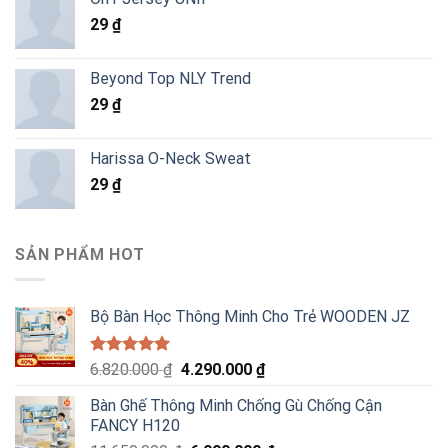
là:
tại
29
₫
6.820.000 ₫.
là:
4.290.000 ₫.
Beyond Top NLY Trend
29
₫
Harissa O-Neck Sweat
29
₫
SẢN PHẨM HOT
Bộ Bàn Học Thông Minh Cho Trẻ WOODEN JZ
Được xếp
Giá
Giá
6.820.000
₫
4.290.000
₫
hạng
5.00
gốc
hiện
5 sao
Bàn Ghế Thông Minh Chống Gù Chống Cận
là:
tại
FANCY H120
6.820.000 ₫.
là: