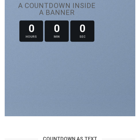
A COUNTDOWN INSIDE
A BANNER
0
0
0
HOURS
MIN
SEC
COUNTDOWN AS TEXT