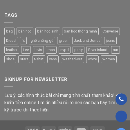
TAGS
bag
bàn học
bàn học sinh
bàn học thông minh
Converse
Diesel
fit
ghế chống gù
green
Jack and Jones
jeans
leather
Lee
levis
man
nypd
party
River Island
run
shoe
stars
t-shirt
vans
washed-out
white
women
SIGNUP FOR NEWSLETTER
Lưu ý: các hình thức bài chỉ mang tính chất tham khảo! việc
kiếm tiền online tìm ẩn nhiều rủi ro nên các bạn hãy tìm hiểu
kỹ trước khi thực hiện.