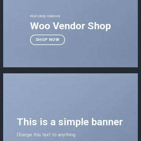
FEATURED VENDOR
Woo Vendor Shop
SHOP NOW
This is a simple banner
Change this text to anything