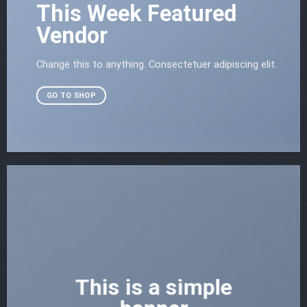
This Week Featured
Vendor
Change this to anything. Consectetuer adipiscing elit.
GO TO SHOP
This is a simple