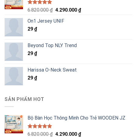
Được xếp
Giá
Giá
6.820.000
₫
4.290.000
₫
hạng
5.00
gốc
hiện
5 sao
On1 Jersey UNIF
là:
tại
29
₫
6.820.000 ₫.
là:
4.290.000 ₫.
Beyond Top NLY Trend
29
₫
Harissa O-Neck Sweat
29
₫
SẢN PHẨM HOT
Bộ Bàn Học Thông Minh Cho Trẻ WOODEN JZ
Được xếp
Giá
Giá
6.820.000
₫
4.290.000
₫