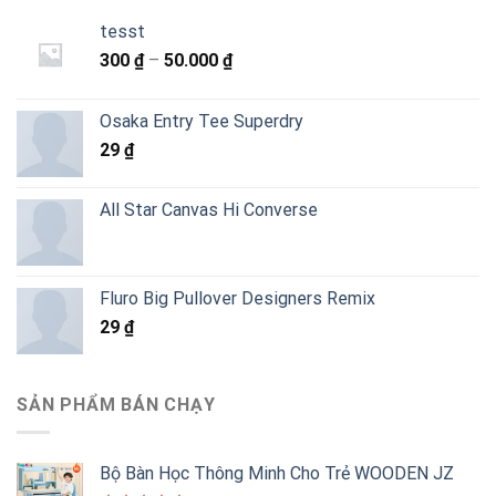
tesst
Khoảng
300
₫
–
50.000
₫
giá:
từ
Osaka Entry Tee Superdry
300 ₫
29
₫
đến
50.000 ₫
All Star Canvas Hi Converse
Fluro Big Pullover Designers Remix
29
₫
SẢN PHẨM BÁN CHẠY
Bộ Bàn Học Thông Minh Cho Trẻ WOODEN JZ